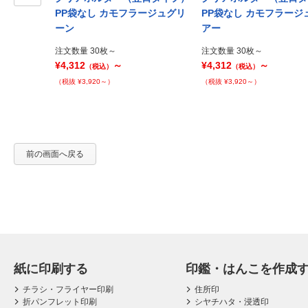
ラージュ5枚セ
Prev
PP袋なし カモフラージュグリ
PP袋なし カモフラージ
ーン
アー
注文数量 30枚～
注文数量 30枚～
¥4,312
～
¥4,312
～
（税込）
（税込）
（税抜 ¥3,920～）
（税抜 ¥3,920～）
前の画面へ戻る
紙に印刷する
印鑑・はんこを作成
チラシ・フライヤー印刷
住所印
折パンフレット印刷
シヤチハタ・浸透印