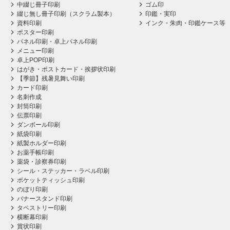
中綴じ冊子印刷
ゴム印
綴じ無し冊子印刷（スクラム製本）
印鑑・実印
資料印刷
インク・朱肉・印鑑ケース等
ポスター印刷
パネル印刷・卓上パネル印刷
メニュー印刷
卓上POP印刷
はがき・ポストカード・挨拶状印刷
【季節】残暑見舞い印刷
カード印刷
名刺作成
封筒印刷
伝票印刷
ダンボール印刷
紙袋印刷
紙製ホルダー印刷
お薬手帳印刷
薬袋・診察券印刷
シール・ステッカー・ラベル印刷
ポケットティッシュ印刷
のぼり印刷
バナースタンド印刷
タペストリー印刷
横断幕印刷
賞状印刷