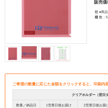
販売価
仕
●商品
様
数：
ご希望の数量に応じた金額をクリックすると、印刷内
クリアホルダー（翌日タ
数量／納品日
1営業日後お届け
2営業日後お届