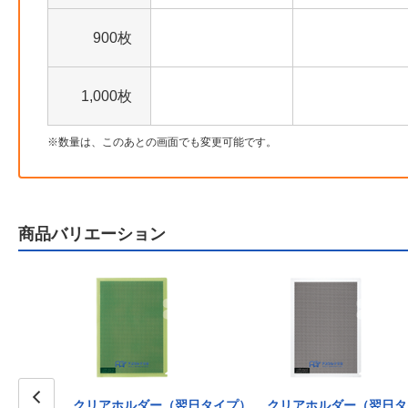
900枚
1,000枚
数量は、このあとの画面でも変更可能です。
商品バリエーション
翌日タイプ）
クリアホルダー（翌日タイプ）
クリアホルダー（翌日タ