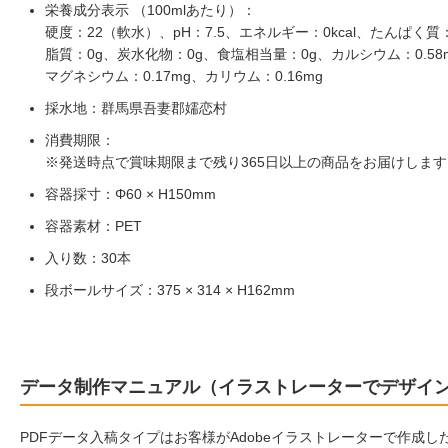
栄養成分表示 （100mlあたり）：
硬度：22（軟水）、pH：7.5、エネルギー：0kcal、たんぱく質
脂質：0g、炭水化物：0g、食塩相当量：0g、カルシウム：0.58
マグネシウム：0.17mg、カリウム：0.16mg
採水地：群馬県吾妻郡嬬恋村
消費期限：
※発送時点で賞味期限まで残り365日以上の商品をお届けします
容器採寸：Φ60 × H150mm
容器素材：PET
入り数：30本
段ボールサイズ：375 × 314 × H162mm
データ制作マニュアル（イラストレーターでデザイ
PDFデータ入稿タイプはお客様がAdobeイラストレーターで作成し