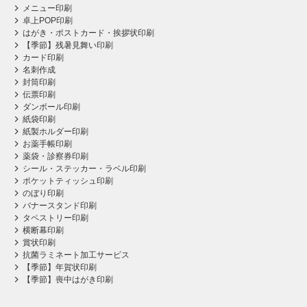
メニュー印刷
卓上POP印刷
はがき・ポストカード・挨拶状印刷
【季節】残暑見舞い印刷
カード印刷
名刺作成
封筒印刷
伝票印刷
ダンボール印刷
紙袋印刷
紙製ホルダー印刷
お薬手帳印刷
薬袋・診察券印刷
シール・ステッカー・ラベル印刷
ポケットティッシュ印刷
のぼり印刷
バナースタンド印刷
タペストリー印刷
横断幕印刷
賞状印刷
抗菌ラミネート加工サービス
【季節】年賀状印刷
【季節】喪中はがき印刷