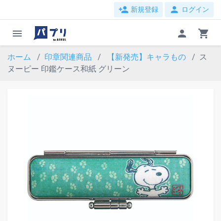
person_add
person
新規登録
ログイン
menu
person
shopping_cart
ホーム
印章関連商品
【新発売】キャラもの
ス
ヌーピー 印鑑ケース和紙 グリーン
evron_left
chevron_ri