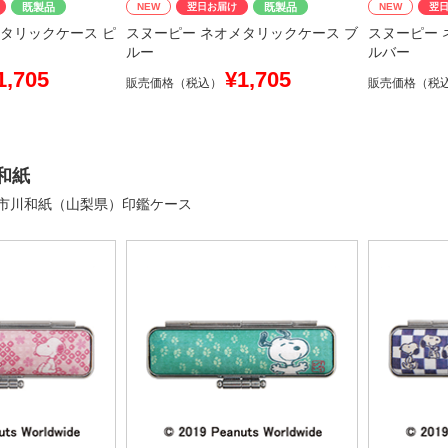
既製品
NEW
翌日お届け
既製品
NEW
翌
タリックケース ピ
スヌーピー ネオメタリックケース ブ
スヌーピー 
ルー
ルバー
1,705
¥1,705
販売価格（税込）
販売価格（税
和紙
市川和紙（山梨県）印鑑ケース