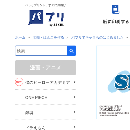
パッとプリント、すぐにお届け
ホーム
印鑑・はんこを作る
パプリでキャラものはじめました
検索キーワード入力
漫画・アニメ
僕のヒーローアカデミア
ONE PIECE
銀魂
ドラえもん