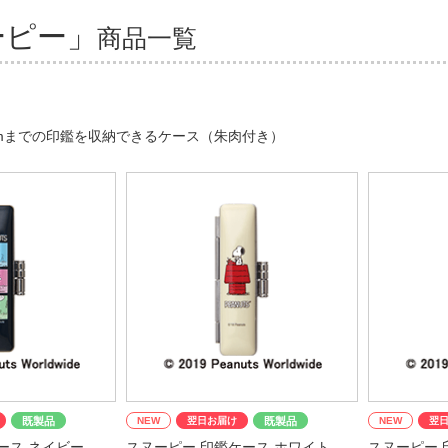
ーピー」
商品一覧
0mmまでの印鑑を収納できるケース（朱肉付き）
既製品
NEW
翌日お届け
既製品
NEW
翌
ース ネイビー
スヌーピー 印鑑ケース ホワイト
スヌーピー 