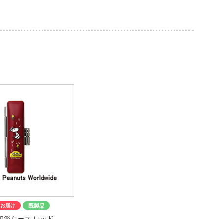
日お届け
既製品
印鑑ケース レッド