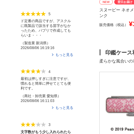
NEW
翌日お届け
スヌーピー ネオメ
5
ンク
ド定番の商品ですが、アスクル
¥
販売価格（税込）
に既製品で該当する苗字がなか
ったため、パプリで作成しても
らいま・・・
（
製造業
新潟県
）
2026/08/06 16:19:16
印鑑ケース
もっと見る
柔らかな風合いの
4
最初は押しすぎに注意ですが、
慣れると簡単に押せてとても便
利です。
（
商社・卸売業
愛知県
）
2026/08/06 16:11:03
もっと見る
3
文字数がもう少し入れられたら