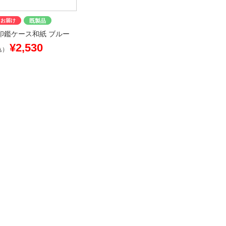
日お届け
既製品
印鑑ケース和紙 ブルー
¥2,530
込）