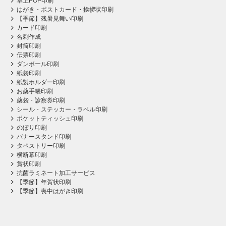
卓上POP印刷
はがき・ポストカード・挨拶状印刷
【季節】残暑見舞い印刷
カード印刷
名刺作成
封筒印刷
伝票印刷
ダンボール印刷
紙袋印刷
紙製ホルダー印刷
お薬手帳印刷
薬袋・診察券印刷
シール・ステッカー・ラベル印刷
ポケットティッシュ印刷
のぼり印刷
バナースタンド印刷
タペストリー印刷
横断幕印刷
賞状印刷
抗菌ラミネート加工サービス
【季節】年賀状印刷
【季節】喪中はがき印刷