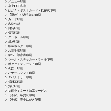
メニュー印刷
卓上POP印刷
はがき・ポストカード・挨拶状印刷
【季節】残暑見舞い印刷
カード印刷
名刺作成
封筒印刷
伝票印刷
ダンボール印刷
紙袋印刷
紙製ホルダー印刷
お薬手帳印刷
薬袋・診察券印刷
シール・ステッカー・ラベル印刷
ポケットティッシュ印刷
のぼり印刷
バナースタンド印刷
タペストリー印刷
横断幕印刷
賞状印刷
抗菌ラミネート加工サービス
【季節】年賀状印刷
【季節】喪中はがき印刷