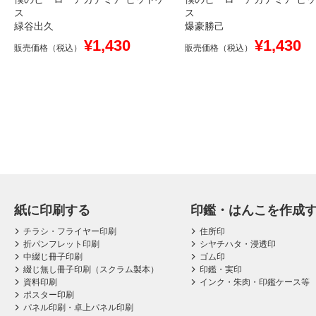
ス
ス
緑谷出久
爆豪勝己
¥1,430
¥1,430
販売価格（税込）
販売価格（税込）
紙に印刷する
印鑑・はんこを作成
チラシ・フライヤー印刷
住所印
折パンフレット印刷
シヤチハタ・浸透印
中綴じ冊子印刷
ゴム印
綴じ無し冊子印刷（スクラム製本）
印鑑・実印
資料印刷
インク・朱肉・印鑑ケース等
ポスター印刷
パネル印刷・卓上パネル印刷