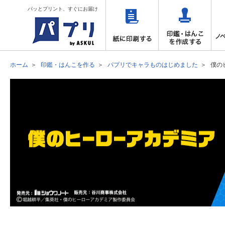
パッとプリント、すぐにお届け
ホーム
印鑑・はんこを作る
パプリでキャラものはじめました
僕の