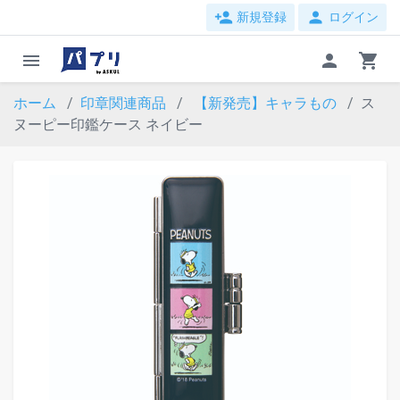
person_add
person
新規登録
ログイン
menu
person
shopping_cart
ホーム
印章関連商品
【新発売】キャラもの
ス
ヌーピー印鑑ケース ネイビー
evron_left
chevron_ri