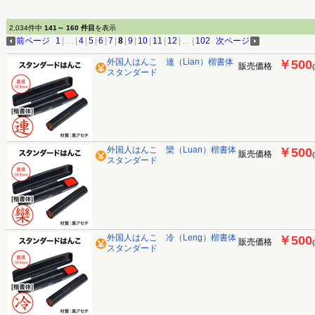
2,034件中
141～ 160 件目
を表示
前ページ
1
|
…
|
4
|
5
|
6
|
7
|
8
|
9
|
10
|
11
|
12
|
…
|
102
次ページ
外国人はんこ 連（Lian）楷書体
￥500
販売価格
スタンダード
外国人はんこ 欒（Luan）楷書体
￥500
販売価格
スタンダード
外国人はんこ 冷（Leng）楷書体
￥500
販売価格
スタンダード