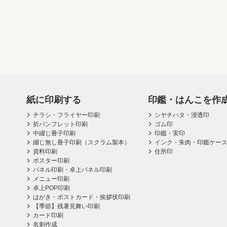
紙に印刷する
印鑑・はんこを作
チラシ・フライヤー印刷
シヤチハタ・浸透印
折パンフレット印刷
ゴム印
中綴じ冊子印刷
印鑑・実印
綴じ無し冊子印刷（スクラム製本）
インク・朱肉・印鑑ケー
資料印刷
住所印
ポスター印刷
パネル印刷・卓上パネル印刷
メニュー印刷
卓上POP印刷
はがき・ポストカード・挨拶状印刷
【季節】残暑見舞い印刷
カード印刷
名刺作成