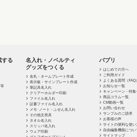
成する
名入れ・ノベルティ
パプリ
グッズをつくる
はじめての方へ
ご利用ガイド
名札・ネームプレート作成
よくある質問（FAQ
表示板・サインプレート作成
ス等
お知らせ一覧
筆記具名入れ
キャンペーン・特集
クリアーホルダー印刷
商品コラム一覧
ファイル名入れ
CM動画一覧
証書ファイル名入れ
お問い合わせ
メモ･ノート・ふせん名入れ
サンプルのご請求
その他文房具
お客様の声
タオル名入れ
サイトの便利な使い
スリッパ名入れ
自由編集機能につい
ウェア印刷
サイトマップ