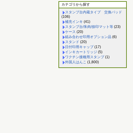
カテゴリから探す
スタンプ台内蔵タイプ 交換パッド
(106)
補充インキ
(41)
スタンプ台/朱肉/捺印マット等
(23)
ケース
(20)
組み合わせ印用オプション品
(6)
スタンド
(20)
日付印用キャップ
(17)
インキカートリッジ
(5)
ワクチン接種用スタンプ
(1)
外国人はんこ
(1,800)