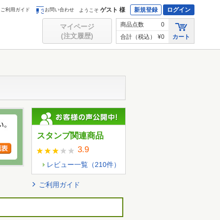
ゲスト 様
新規登録
ログイン
ご利用ガイド
お問い合わせ
ようこそ
商品点数
0
マイページ
(注文履歴)
合計（税込）
¥0
カート
スタンプ関連商品
3.9
レビュー一覧（
210
件）
ご利用ガイド