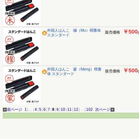
外国人はんこ 穆（Mu）楷書体
￥500
販売価格
スタンダード
外国人はんこ 蒙（Meng）楷書
￥500
販売価格
体 スタンダード
前ページ
1
|
…
|
4
|
5
|
6
|
7
|
8
|
9
|
10
|
11
|
12
|
…
|
102
次ページ