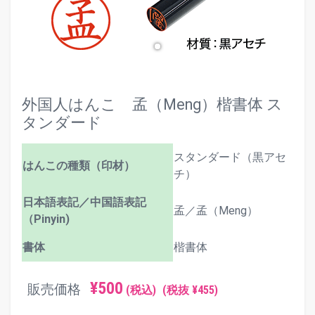
外国人はんこ 孟（Meng）楷書体 ス
タンダード
スタンダード（黒アセ
はんこの種類（印材）
チ）
日本語表記／中国語表記
孟／孟（Meng）
（Pinyin)
書体
楷書体
¥500
販売価格
(税込)
(税抜 ¥455)