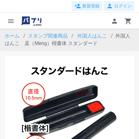
person_add
person
新規登録
ログイン
menu
person
shopping_cart
ホーム
スタンプ関連商品
外国人はんこ
外国人
はんこ 孟（Meng）楷書体 スタンダード
evron_left
chevron_ri