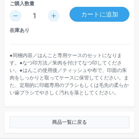
ご購入数量
カートに追加
remove
add
在庫あり
●同梱内容／はんこと専用ケースのセットになりま
す。●なつ印方法／朱肉を付けてなつ印してくださ
い。●はんこの使用後／ティッシュや布で、印面の朱
肉をしっかりと取ってケースに保管してください。ま
た、定期的に印鑑専用のブラシもしくは毛先の柔らか
い歯ブラシでやさしく汚れを落としてください。
商品一覧に戻る