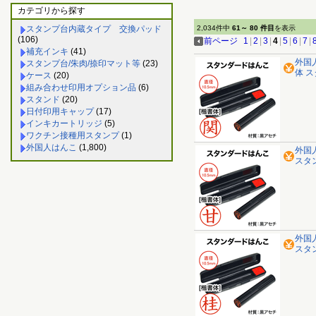
カテゴリから探す
スタンプ台内蔵タイプ 交換パッド
2,034件中
61～ 80 件目
を表示
(106)
前ページ
1
|
2
|
3
|
4
|
5
|
6
|
7
|
補充インキ
(41)
外国
スタンプ台/朱肉/捺印マット等
(23)
体 
ケース
(20)
組み合わせ印用オプション品
(6)
スタンド
(20)
日付印用キャップ
(17)
インキカートリッジ
(5)
ワクチン接種用スタンプ
(1)
外国人はんこ
(1,800)
外国
スタ
外国
スタ