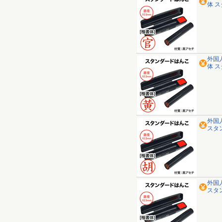
体 
外国
体 
外国
スタ
外国
スタ