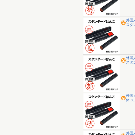
外国
スタ
外国
スタ
外国
体 
外国