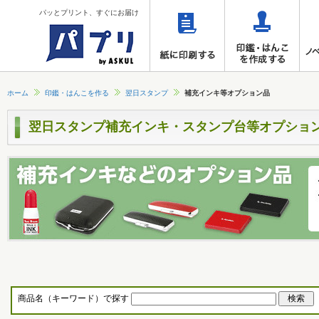
パッとプリント、すぐにお届け
ホーム
印鑑・はんこを作る
翌日スタンプ
補充インキ等オプション品
翌日スタンプ補充インキ・スタンプ台等オプショ
商品名（キーワード）で探す