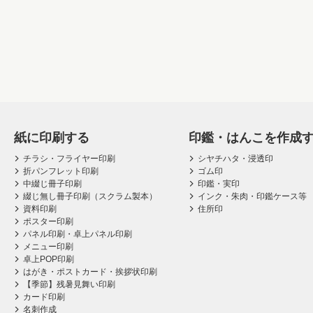
紙に印刷する
印鑑・はんこを作成
チラシ・フライヤー印刷
シヤチハタ・浸透印
折パンフレット印刷
ゴム印
中綴じ冊子印刷
印鑑・実印
綴じ無し冊子印刷（スクラム製本）
インク・朱肉・印鑑ケース等
資料印刷
住所印
ポスター印刷
パネル印刷・卓上パネル印刷
メニュー印刷
卓上POP印刷
はがき・ポストカード・挨拶状印刷
【季節】残暑見舞い印刷
カード印刷
名刺作成