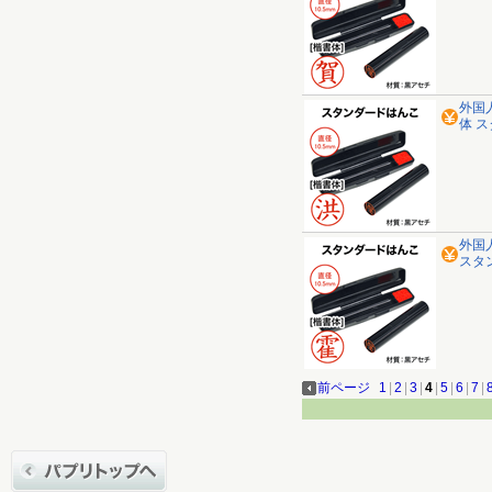
外国
体 
外国
スタ
前ページ
1
|
2
|
3
|
4
|
5
|
6
|
7
|