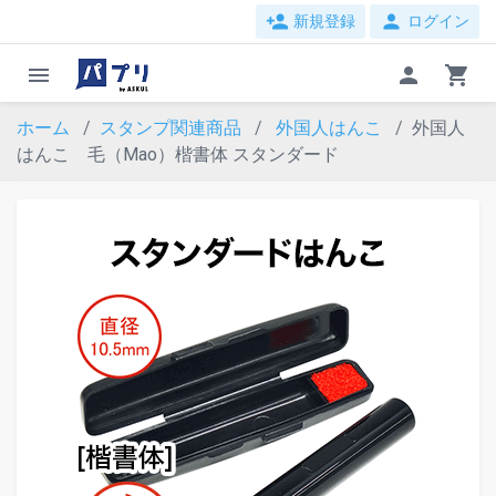
person_add
person
新規登録
ログイン
menu
person
shopping_cart
ホーム
スタンプ関連商品
外国人はんこ
外国人
はんこ 毛（Mao）楷書体 スタンダード
evron_left
chevron_ri