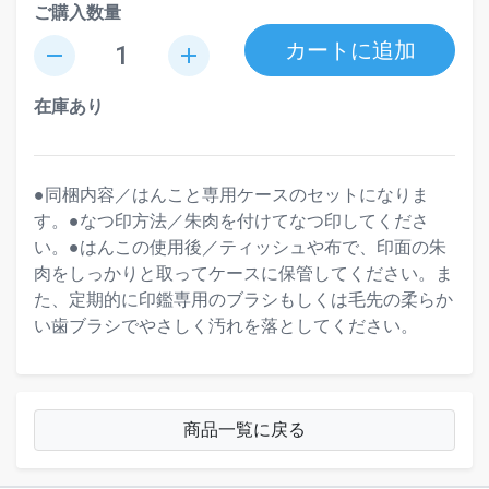
ご購入数量
カートに追加
remove
add
在庫あり
●同梱内容／はんこと専用ケースのセットになりま
す。●なつ印方法／朱肉を付けてなつ印してくださ
い。●はんこの使用後／ティッシュや布で、印面の朱
肉をしっかりと取ってケースに保管してください。ま
た、定期的に印鑑専用のブラシもしくは毛先の柔らか
い歯ブラシでやさしく汚れを落としてください。
商品一覧に戻る