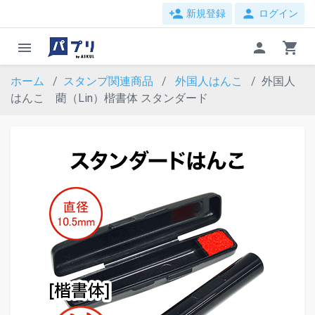
person_add
person
新規登録
ログイン
menu
person
shopping_cart
ホーム
スタンプ関連商品
外国人はんこ
外国人
はんこ 藺（Lin）楷書体 スタンダード
evron_left
chevron_ri