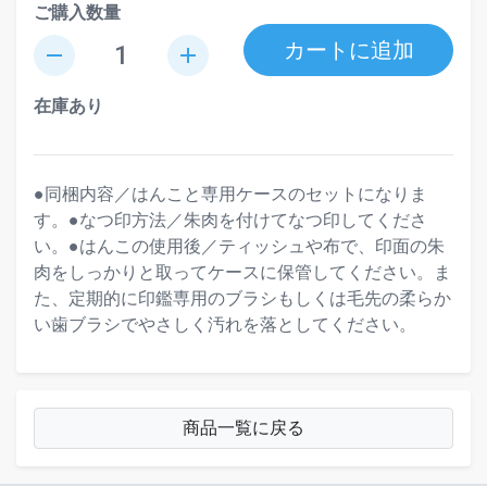
ご購入数量
カートに追加
remove
add
在庫あり
●同梱内容／はんこと専用ケースのセットになりま
す。●なつ印方法／朱肉を付けてなつ印してくださ
い。●はんこの使用後／ティッシュや布で、印面の朱
肉をしっかりと取ってケースに保管してください。ま
た、定期的に印鑑専用のブラシもしくは毛先の柔らか
い歯ブラシでやさしく汚れを落としてください。
商品一覧に戻る