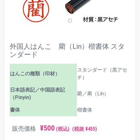
外国人はんこ 藺（Lin）楷書体 スタ
ンダード
スタンダード（黒アセ
はんこの種類（印材）
チ）
日本語表記／中国語表記
藺／蔺（Lin）
（Pinyin)
書体
楷書体
¥500
販売価格
(税込)
(税抜 ¥455)