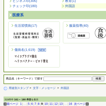
ビジネス印
(306)
教育
(1)
チェック印
(180)
外国語
医療系
生活習慣病
(17)
服薬指導
(40)
傷病名
(1,619)
商品名（キーワード）で探す
用途別スタンプ
>
文字・メッセージ
>
外国語
319件中
161～ 180 件目
を表示
前ページ
1
|
…
|
5
|
6
|
7
|
8
|
9
|
10
|
11
|
12
|
13
|
…
|
16
次ページ