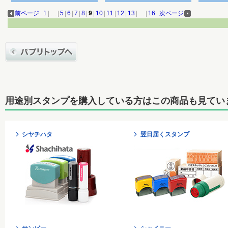
前ページ
1
|
…
|
5
|
6
|
7
|
8
|
9
|
10
|
11
|
12
|
13
|
…
|
16
次ページ
用途別スタンプを購入している方はこの商品も見てい
シヤチハタ
翌日届くスタンプ