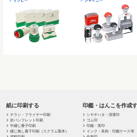
サンビー
シャイニー
紙に印刷する
印鑑・はんこを作成
チラシ・フライヤー印刷
シヤチハタ・浸透印
折パンフレット印刷
ゴム印
中綴じ冊子印刷
印鑑・実印
綴じ無し冊子印刷（スクラム製本）
インク・朱肉・印鑑ケース等
資料印刷
住所印