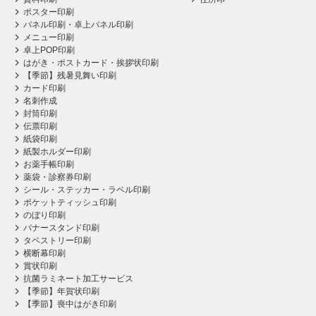
ポスター印刷
パネル印刷・卓上パネル印刷
メニュー印刷
卓上POP印刷
はがき・ポストカード・挨拶状印刷
【季節】残暑見舞い印刷
カード印刷
名刺作成
封筒印刷
伝票印刷
紙袋印刷
紙製ホルダー印刷
お薬手帳印刷
薬袋・診察券印刷
シール・ステッカー・ラベル印刷
ポケットティッシュ印刷
のぼり印刷
バナースタンド印刷
タペストリー印刷
横断幕印刷
賞状印刷
抗菌ラミネート加工サービス
【季節】年賀状印刷
【季節】喪中はがき印刷