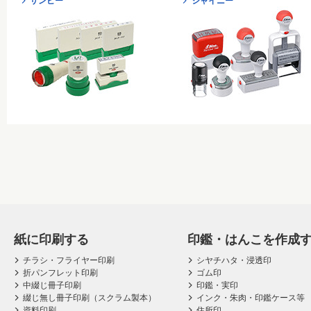
サンビー
シャイニー
紙に印刷する
印鑑・はんこを作成
チラシ・フライヤー印刷
シヤチハタ・浸透印
折パンフレット印刷
ゴム印
中綴じ冊子印刷
印鑑・実印
綴じ無し冊子印刷（スクラム製本）
インク・朱肉・印鑑ケース等
資料印刷
住所印