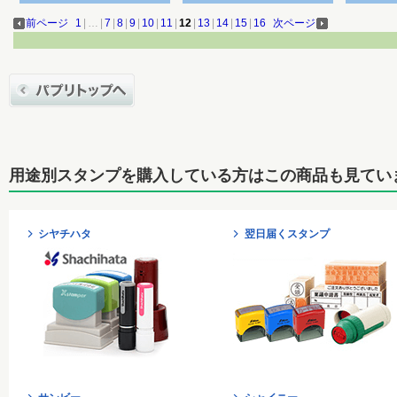
前ページ
1
|
…
|
7
|
8
|
9
|
10
|
11
|
12
|
13
|
14
|
15
|
16
次ページ
用途別スタンプを購入している方はこの商品も見てい
シヤチハタ
翌日届くスタンプ