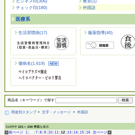
ビジネス印
(306)
教育
(1)
チェック印
(180)
外国語
医療系
生活習慣病
(17)
服薬指導
(40)
傷病名
(1,619)
商品名（キーワード）で探す
用途別スタンプ
>
文字・メッセージ
>
外国語
319件中
221～ 240 件目
を表示
前ページ
1
|
…
|
7
|
8
|
9
|
10
|
11
|
12
|
13
|
14
|
15
|
16
次ページ