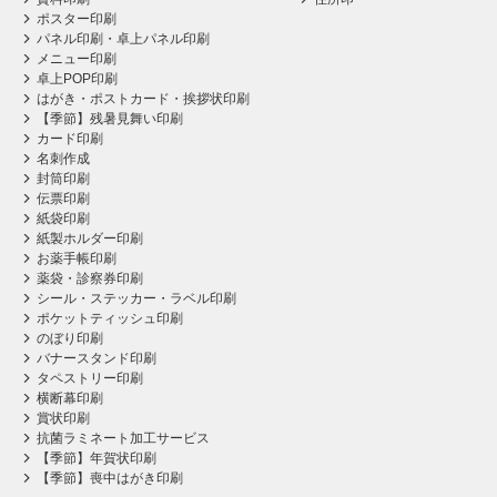
ポスター印刷
パネル印刷・卓上パネル印刷
メニュー印刷
卓上POP印刷
はがき・ポストカード・挨拶状印刷
【季節】残暑見舞い印刷
カード印刷
名刺作成
封筒印刷
伝票印刷
紙袋印刷
紙製ホルダー印刷
お薬手帳印刷
薬袋・診察券印刷
シール・ステッカー・ラベル印刷
ポケットティッシュ印刷
のぼり印刷
バナースタンド印刷
タペストリー印刷
横断幕印刷
賞状印刷
抗菌ラミネート加工サービス
【季節】年賀状印刷
【季節】喪中はがき印刷