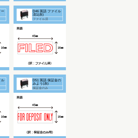
メー
D46 英語 ファイル
済1(赤)
ファイル済
イル
D51 英語 保証金の
みよう(赤)
保証金のみ