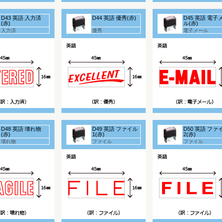
D43 英語 入力済
D44 英語 優秀(赤)
D45 英語 電子
(赤)
ル(赤)
入力済
優秀
電子メール
D48 英語 壊れ物
D49 英語 ファイル
D50 英語 ファ
(赤)
1(赤)
2(赤)
壊れ物
ファイル
ファイル