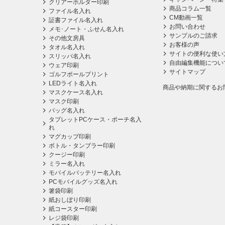
クリアーホルダー印刷
商品コラム一覧
ファイル名入れ
CM動画一覧
証書ファイル名入れ
お問い合わせ
メモ･ノート・ふせん名入れ
サンプルのご請求
その他文房具
お客様の声
タオル名入れ
サイトの便利な使い
スリッパ名入れ
自由編集機能につい
ウェア印刷
サイトマップ
ゴルフボールプリント
LEDライト名入れ
商品や納期に関するお
マスクケース名入れ
マスク印刷
バッグ名入れ
タブレットPCケース・ポーチ名入
れ
マグカップ印刷
ボトル・タンブラー印刷
クージー印刷
ミラー名入れ
モバイルバッテリー名入れ
PCモバイルグッズ名入れ
箸袋印刷
紙おしぼり印刷
紙コースター印刷
レジ袋印刷