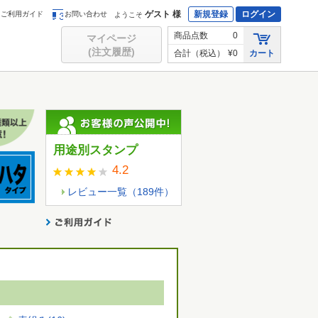
ゲスト 様
新規登録
ログイン
ご利用ガイド
お問い合わせ
ようこそ
商品点数
0
マイページ
(注文履歴)
合計（税込）
¥0
カート
用途別スタンプ
4.2
レビュー一覧（
189
件）