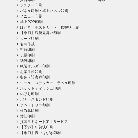
ポスター印刷
パネル印刷・卓上パネル印刷
メニュー印刷
卓上POP印刷
はがき・ポストカード・挨拶状印刷
【季節】残暑見舞い印刷
カード印刷
名刺作成
封筒印刷
伝票印刷
紙袋印刷
紙製ホルダー印刷
お薬手帳印刷
薬袋・診察券印刷
シール・ステッカー・ラベル印刷
ポケットティッシュ印刷
のぼり印刷
バナースタンド印刷
タペストリー印刷
横断幕印刷
賞状印刷
抗菌ラミネート加工サービス
【季節】年賀状印刷
【季節】喪中はがき印刷