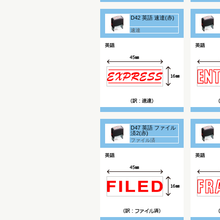
D42 英語 速達(赤)
速達
D47 英語 ファイル
済2(赤)
ファイル済