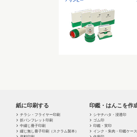
サンビー
紙に印刷する
印鑑・はんこを作
チラシ・フライヤー印刷
シヤチハタ・浸透印
折パンフレット印刷
ゴム印
中綴じ冊子印刷
印鑑・実印
綴じ無し冊子印刷（スクラム製本）
インク・朱肉・印鑑ケー
資料印刷
住所印