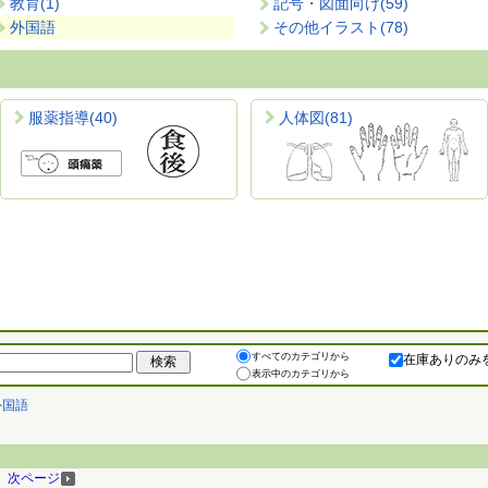
教育
(1)
記号・図面向け
(59)
外国語
その他イラスト
(78)
服薬指導
(40)
人体図
(81)
すべてのカテゴリから
在庫ありのみ
表示中のカテゴリから
外国語
次ページ