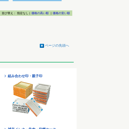
並び替え：
指定なし |
価格の高い順
|
価格の安い順
ページの先頭へ
組み合わせ印・親子印