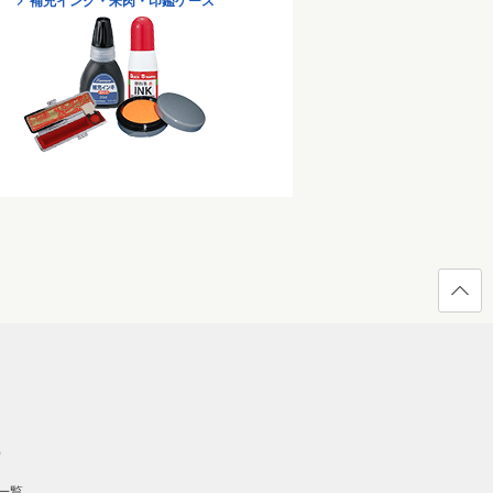
補充インク・朱肉・印鑑ケース
ページ
の先頭
へ戻る
）
一覧