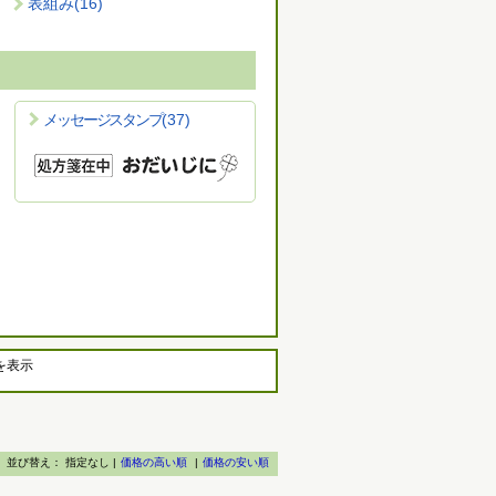
表組み
(16)
メッセージスタンプ
(37)
を表示
並び替え：
指定なし |
価格の高い順
|
価格の安い順