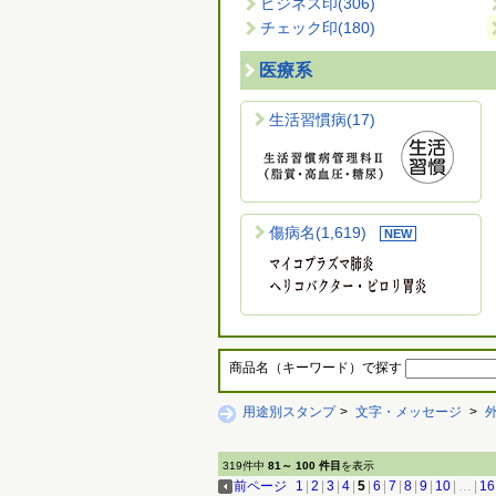
ビジネス印
(306)
チェック印
(180)
医療系
生活習慣病
(17)
傷病名
(1,619)
商品名（キーワード）で探す
用途別スタンプ
>
文字・メッセージ
>
319件中
81～ 100 件目
を表示
前ページ
1
|
2
|
3
|
4
|
5
|
6
|
7
|
8
|
9
|
10
|
…
|
16