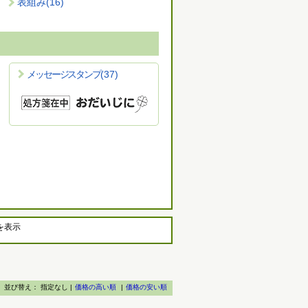
表組み
(16)
メッセージスタンプ
(37)
を表示
並び替え：
指定なし |
価格の高い順
|
価格の安い順