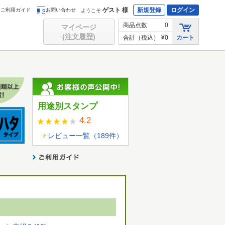
ゲスト 様
新規登録
ログイン
ご利用ガイド
お問い合わせ
ようこそ
商品点数
0
マイページ
(注文履歴)
合計（税込）
¥0
カート
用途別スタンプ
4.2
レビュー一覧（
189
件）