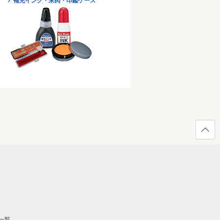
補充インク・朱肉・印鑑ケース
ページ
の先頭
へ戻る
）
一覧