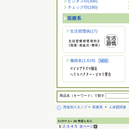
ビジネス印
(306)
チェック印
(180)
医療系
生活習慣病
(17)
傷病名
(1,619)
商品名（キーワード）で探す
用途別スタンプ
>
医療系
>
人体図関連
81件中
1～ 20 件目
を表示
1
|
2
|
3
|
4
|
5
次ページ