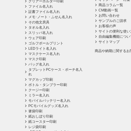
クリアーホルダー印刷
商品コラム一覧
ファイル名入れ
CM動画一覧
証書ファイル名入れ
お問い合わせ
メモ･ノート・ふせん名入れ
サンプルのご請求
その他文房具
お客様の声
タオル名入れ
サイトの便利な使い
スリッパ名入れ
自由編集機能につい
ウェア印刷
サイトマップ
ゴルフボールプリント
LEDライト名入れ
商品や納期に関するお
マスクケース名入れ
マスク印刷
バッグ名入れ
タブレットPCケース・ポーチ名入
れ
マグカップ印刷
ボトル・タンブラー印刷
クージー印刷
ミラー名入れ
モバイルバッテリー名入れ
PCモバイルグッズ名入れ
箸袋印刷
紙おしぼり印刷
紙コースター印刷
レジ袋印刷