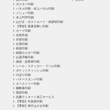
ポスター印刷
パネル印刷・卓上パネル印刷
メニュー印刷
卓上POP印刷
はがき・ポストカード・挨拶状印刷
【季節】残暑見舞い印刷
カード印刷
名刺作成
封筒印刷
伝票印刷
紙袋印刷
紙製ホルダー印刷
お薬手帳印刷
薬袋・診察券印刷
シール・ステッカー・ラベル印刷
ポケットティッシュ印刷
のぼり印刷
バナースタンド印刷
タペストリー印刷
横断幕印刷
賞状印刷
抗菌ラミネート加工サービス
【季節】年賀状印刷
【季節】喪中はがき印刷