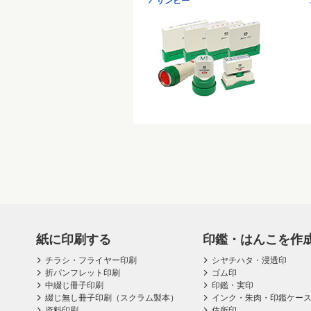
サンビー
紙に印刷する
印鑑・はんこを作
チラシ・フライヤー印刷
シヤチハタ・浸透印
折パンフレット印刷
ゴム印
中綴じ冊子印刷
印鑑・実印
綴じ無し冊子印刷（スクラム製本）
インク・朱肉・印鑑ケー
資料印刷
住所印