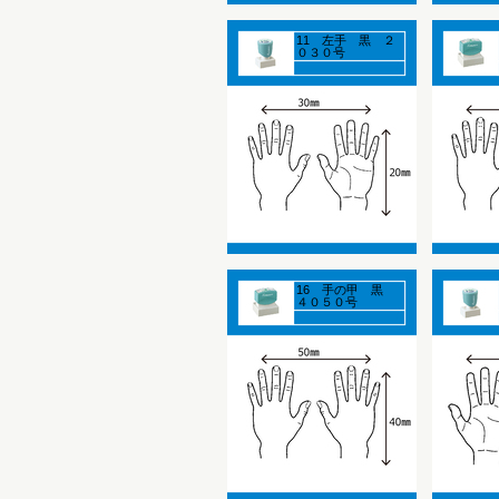
11 左手 黒 ２
０３０号
16 手の甲 黒
４０５０号