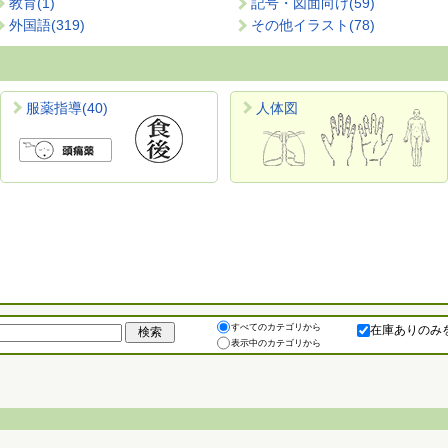
教育
(1)
記号・図面向け
(59)
外国語
(319)
その他イラスト
(78)
服薬指導
(40)
人体図
すべてのカテゴリから
在庫ありのみ
表示中のカテゴリから