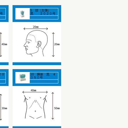
）
5 頭（左側）
号
黒 ２０２０号
２０
10 胴体 黒 ４
０５０号