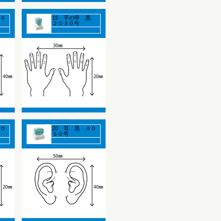
 ４
15 手の甲 黒
２０３０号
２０
20 耳 黒 ４０
５０号