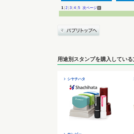
1
|
2
|
3
|
4
|
5
次ページ
用途別スタンプを購入している
シヤチハタ