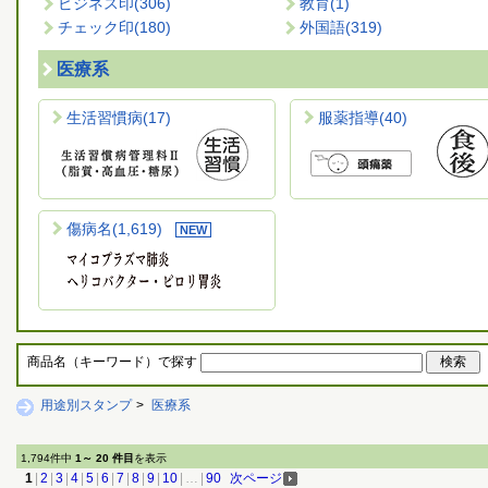
ビジネス印
(306)
教育
(1)
チェック印
(180)
外国語
(319)
医療系
生活習慣病
(17)
服薬指導
(40)
傷病名
(1,619)
商品名（キーワード）で探す
用途別スタンプ
>
医療系
1,794件中
1～ 20 件目
を表示
1
|
2
|
3
|
4
|
5
|
6
|
7
|
8
|
9
|
10
|
…
|
90
次ページ