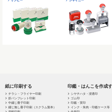
サンビー
シャイニー
紙に印刷する
印鑑・はんこを作成
チラシ・フライヤー印刷
シヤチハタ・浸透印
折パンフレット印刷
ゴム印
中綴じ冊子印刷
印鑑・実印
綴じ無し冊子印刷（スクラム製本）
インク・朱肉・印鑑ケース等
資料印刷
住所印