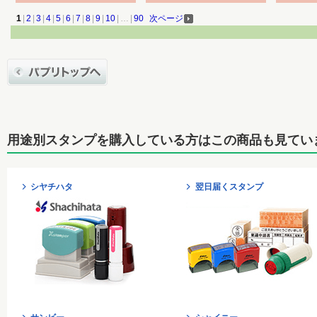
1
|
2
|
3
|
4
|
5
|
6
|
7
|
8
|
9
|
10
|
…
|
90
次ページ
用途別スタンプを購入している方はこの商品も見てい
シヤチハタ
翌日届くスタンプ