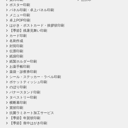
ポスター印刷
パネル印刷・卓上パネル印刷
メニュー印刷
卓上POP印刷
はがき・ポストカード・挨拶状印刷
【季節】残暑見舞い印刷
カード印刷
名刺作成
封筒印刷
伝票印刷
紙袋印刷
紙製ホルダー印刷
お薬手帳印刷
薬袋・診察券印刷
シール・ステッカー・ラベル印刷
ポケットティッシュ印刷
のぼり印刷
バナースタンド印刷
タペストリー印刷
横断幕印刷
賞状印刷
抗菌ラミネート加工サービス
【季節】年賀状印刷
【季節】喪中はがき印刷