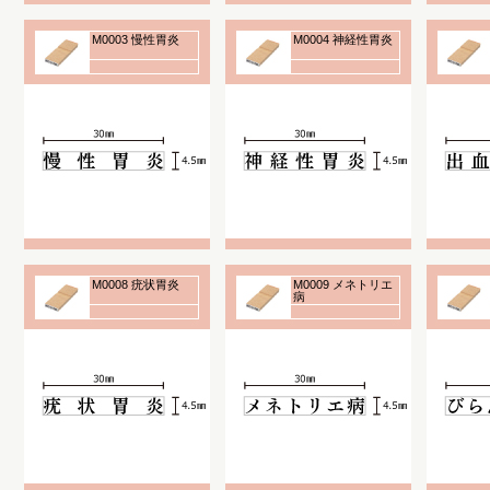
M0003 慢性胃炎
M0004 神経性胃炎
M0008 疣状胃炎
M0009 メネトリエ
病