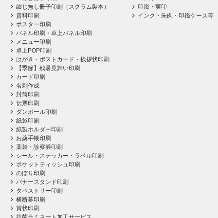
綴じ無し冊子印刷（スクラム製本）
印鑑・実印
資料印刷
インク・朱肉・印鑑ケース等
ポスター印刷
パネル印刷・卓上パネル印刷
メニュー印刷
卓上POP印刷
はがき・ポストカード・挨拶状印刷
【季節】残暑見舞い印刷
カード印刷
名刺作成
封筒印刷
伝票印刷
ダンボール印刷
紙袋印刷
紙製ホルダー印刷
お薬手帳印刷
薬袋・診察券印刷
シール・ステッカー・ラベル印刷
ポケットティッシュ印刷
のぼり印刷
バナースタンド印刷
タペストリー印刷
横断幕印刷
賞状印刷
抗菌ラミネート加工サービス