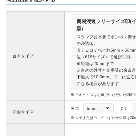
簡易浸透フリーサイズ印(
黒)
スタンプ台不要でポンポン押せ
の浸透印。
タテヨコそれぞれ5mm～50m
台木タイプ
位（616サイズ）で選択可能
※短編は20mmまで
※台木の外寸と文字等の余白差
下最大で10.5mm、ヨコは左右
になる場合があります
台木サイズはお選びいただいた印面
ヨコ
5mm
タテ
印面サイズ
タテまたはヨコのいずれか短辺は20