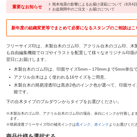
熊本地震の影響によるお届け遅延について（8月4日
重要なお知らせ
お盆期間中のご注文・お届けについて
新年度の組織変更等でまとめて必要になるスタンプのご相談はこ
フリーサイズ印は、木製台木のゴム印、アクリル台木のゴム印、木
も自由編集機能でロゴやイラストを配置して様々なオリジナル印面
翌日にお届けします。
木製台木のゴム印は、印面サイズ5mm～170mmまで5mm単位
アクリル台木はよく使われる16サイズをご用意。
木製台木の簡易浸透印は黒赤2色のインク色が選べて、印面サイズは
能です。
下の台木タイプのプルダウンからタイプをお選びください。
木製台木のゴム印、アクリル台木のゴム印の場合、余白にインクが付着しま
ます。
簡易浸透フリーサイズ印の補充インクは
黒インク
、
赤インク
よりお選びくだ
商品仕様を選択する