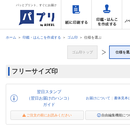
パッとプリント、すぐにお届け
ホーム
印鑑・はんこを作成する
ゴム印
仕様を選ぶ
ゴム印トップ
仕様を選
フリーサイズ印
翌日スタンプ
（翌日お届けのハンコ）
お届けについて
書体見本
ガイド
ご注文の前にお読みください
自由編集機能につ