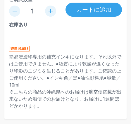
カートに追加
remove
add
在庫あり
簡易浸透印専用の補充インキになります。それ以外で
はご使用できません。●紙質により乾燥が遅くなった
り印影のニジミを生じることがあります。ご確認の上
ご使用ください。●インキ色／黒●油性顔料系●容量／
10ml
※こちらの商品の沖縄県へのお届けは航空便搭載が出
来ないため船便でのお届けとなり、お届けに1週間ほ
どかかります。