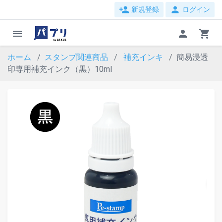
person_add
person
新規登録
ログイン
menu
person
shopping_cart
ホーム
スタンプ関連商品
補充インキ
簡易浸透
印専用補充インク（黒）10ml
evron_left
chevron_ri