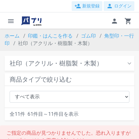
person_add
person
新規登録
ログイン
menu
person
shopping_cart
ホーム
印鑑・はんこを作る
ゴム印
角型印・一行
印
社印（アクリル・樹脂製・木製）
社印（アクリル・樹脂製・木製）
商品タイプで絞り込む
全
11
件
61
件目～
11
件目を表示
ご指定の商品が見つかりませんでした。恐れ入りますが