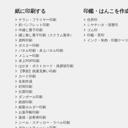
紙に印刷する
印鑑・はんこを作
チラシ・フライヤー印刷
住所印
折パンフレット印刷
シヤチハタ・浸透印
中綴じ冊子印刷
ゴム印
綴じ無し冊子印刷（スクラム製本）
印鑑・実印
資料印刷
インク・朱肉・印鑑ケー
ポスター印刷
パネル印刷・卓上パネル印刷
メニュー印刷
卓上POP印刷
はがき・ポストカード・挨拶状印刷
【季節】残暑見舞い印刷
カード印刷
名刺作成
封筒印刷
伝票印刷
ダンボール印刷
紙袋印刷
紙製ホルダー印刷
お薬手帳印刷
薬袋・診察券印刷
シール・ステッカー・ラベル印刷
ポケットティッシュ印刷