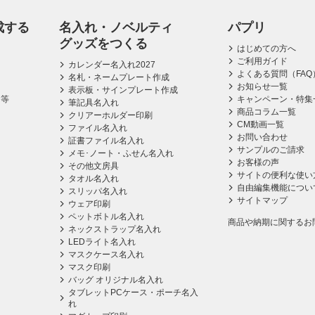
成する
名入れ・ノベルティ
パプリ
グッズをつくる
はじめての方へ
ご利用ガイド
カレンダー名入れ2027
よくある質問（FAQ
名札・ネームプレート作成
お知らせ一覧
表示板・サインプレート作成
ス等
キャンペーン・特集
筆記具名入れ
商品コラム一覧
クリアーホルダー印刷
CM動画一覧
ファイル名入れ
お問い合わせ
証書ファイル名入れ
サンプルのご請求
メモ･ノート・ふせん名入れ
お客様の声
その他文房具
サイトの便利な使い
タオル名入れ
自由編集機能につい
スリッパ名入れ
サイトマップ
ウェア印刷
ペットボトル名入れ
商品や納期に関するお
ネックストラップ名入れ
LEDライト名入れ
マスクケース名入れ
マスク印刷
バッグ オリジナル名入れ
タブレットPCケース・ポーチ名入
れ