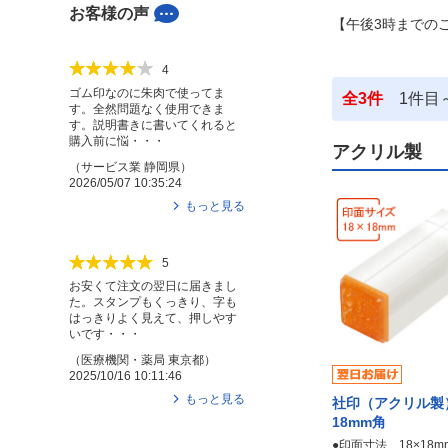
お客様の声
【午後3時までの
4
ゴム印なのに朱肉で使ってま
全
3
件
1
件目
す。全然問題なく使用できま
す。説明書きに書いてくれると
購入前に悩・・・
アクリル製
（
サービス業
静岡県
）
2026/05/07 10:35:24
もっと見る
5
お安くて注文の翌日に届きまし
た。スタンプもくっきり、字も
はっきりよく見えて、押しやす
いです・・・
（
医療機関・薬局
東京都
）
2025/10/16 10:11:46
もっと見る
社印（アクリル
18mm角
●印面寸法 18×18m