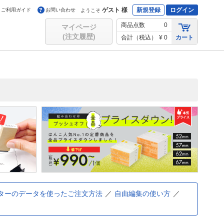
ゲスト 様
新規登録
ログイン
ご利用ガイド
お問い合わせ
ようこそ
商品点数
0
マイページ
(注文履歴)
合計（税込）
¥ 0
カート
ターのデータを使ったご注文方法
自由編集の使い方