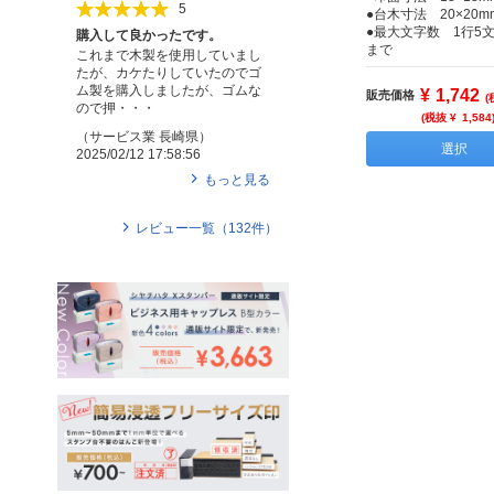
5
●台木寸法 20×20m
●最大文字数 1行5文
購入して良かったです。
まで
これまで木製を使用していまし
たが、カケたりしていたのでゴ
ム製を購入しましたが、ゴムな
¥
1,742
販売価格
(
ので押・・・
(税抜 ¥
1,584
（
サービス業
長崎県
）
選択
2025/02/12 17:58:56
もっと見る
レビュー一覧（
132
件）