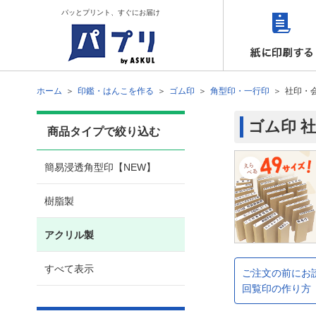
パッとプリント、すぐにお届け
ホーム
印鑑・はんこを作る
ゴム印
角型印・一行印
社印・
ゴム印 
商品タイプで絞り込む
簡易浸透角型印【NEW】
樹脂製
アクリル製
すべて表示
ご注文の前にお
回覧印の作り方