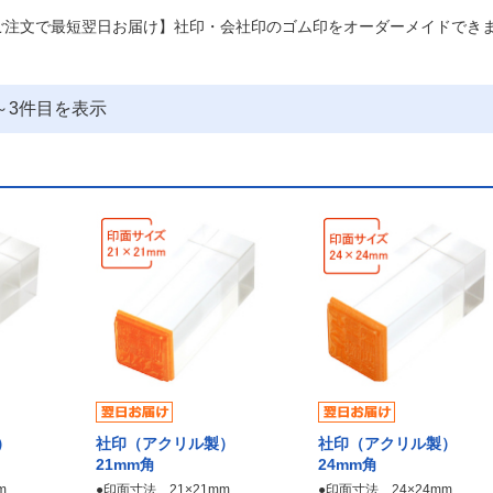
ご注文で最短翌日お届け】社印・会社印のゴム印をオーダーメイドでき
～
3
件目を表示
製）
社印（アクリル製）
社印（アクリル製）
21mm角
24mm角
m
●印面寸法 21×21mm
●印面寸法 24×24mm