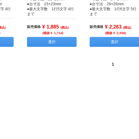
m
●台寸法 23×23mm
●台寸法 26×26mm
字 4行
●最大文字数 1行5文字 4行
●最大文字数 1行6文字 5行
まで
まで
¥
1,885
¥
2,263
販売価格
販売価格
税込)
(税込)
(税込)
)
(税抜 ¥
1,714
)
(税抜 ¥
2,058
)
選択
選択
1