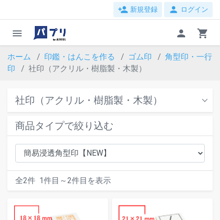
person_add
person
新規登録
ログイン
menu
person
shopping_cart
ホーム
印鑑・はんこを作る
ゴム印
角型印・一行
印
社印（アクリル・樹脂製・木製）
社印（アクリル・樹脂製・木製）
商品タイプで絞り込む
全
2
件
1
件目～
2
件目を表示