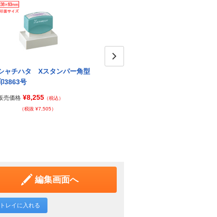
シャチハタ Xスタンパー角型
シャチハタ Xスタンパーシー
Next
シャ
印3863号
ル用I型
印10
¥8,255
¥2,085
販売価格
販売価格
販売価
（税込）
（税込）
（税抜 ¥7,505）
（税抜 ¥1,896）
編集画面へ
トレイに入れる