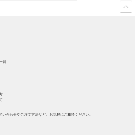
ページ
の先頭
へ戻る
）
一覧
方
て
問い合わせやご注文方法など、お気軽にご相談ください。