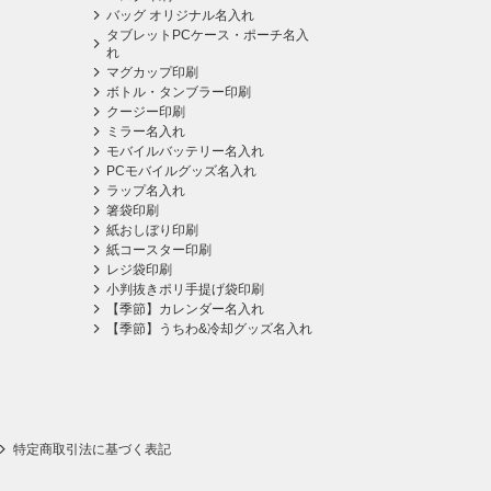
バッグ オリジナル名入れ
タブレットPCケース・ポーチ名入
れ
マグカップ印刷
ボトル・タンブラー印刷
クージー印刷
ミラー名入れ
モバイルバッテリー名入れ
PCモバイルグッズ名入れ
ラップ名入れ
箸袋印刷
紙おしぼり印刷
紙コースター印刷
レジ袋印刷
小判抜きポリ手提げ袋印刷
【季節】カレンダー名入れ
【季節】うちわ&冷却グッズ名入れ
特定商取引法に基づく表記