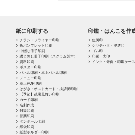
紙に印刷する
印鑑・はんこを作
チラシ・フライヤー印刷
住所印
折パンフレット印刷
シヤチハタ・浸透印
中綴じ冊子印刷
ゴム印
綴じ無し冊子印刷（スクラム製本）
印鑑・実印
資料印刷
インク・朱肉・印鑑ケー
ポスター印刷
パネル印刷・卓上パネル印刷
メニュー印刷
卓上POP印刷
はがき・ポストカード・挨拶状印刷
【季節】残暑見舞い印刷
カード印刷
名刺作成
封筒印刷
伝票印刷
ダンボール印刷
紙袋印刷
紙製ホルダー印刷