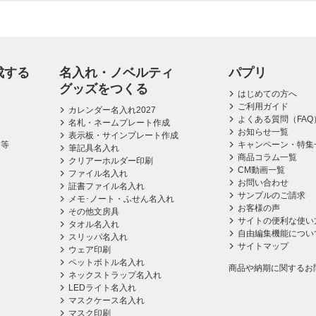
成する
名入れ・ノベルティ
パプリ
グッズをつくる
はじめての方へ
ご利用ガイド
カレンダー名入れ2027
よくある質問（FAQ
名札・ネームプレート作成
お知らせ一覧
表示板・サインプレート作成
ス等
キャンペーン・特集
筆記具名入れ
商品コラム一覧
クリアーホルダー印刷
CM動画一覧
ファイル名入れ
お問い合わせ
証書ファイル名入れ
サンプルのご請求
メモ･ノート・ふせん名入れ
お客様の声
その他文房具
サイトの便利な使い
タオル名入れ
自由編集機能につい
スリッパ名入れ
サイトマップ
ウェア印刷
ペットボトル名入れ
商品や納期に関するお
ネックストラップ名入れ
LEDライト名入れ
マスクケース名入れ
マスク印刷