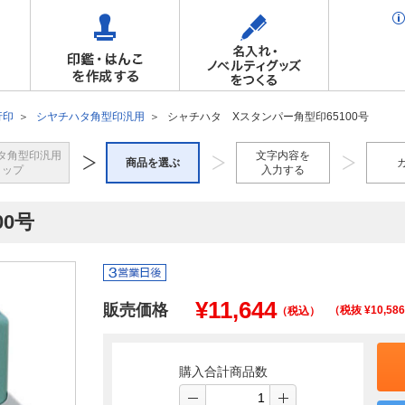
行印
シヤチハタ角型印汎用
シャチハタ Xスタンパー角型印65100号
タ角型印汎用
文字内容を
商品を選ぶ
トップ
入力する
0号
¥
11,644
販売価格
（税抜 ¥
10,586
（税込）
購入合計商品数