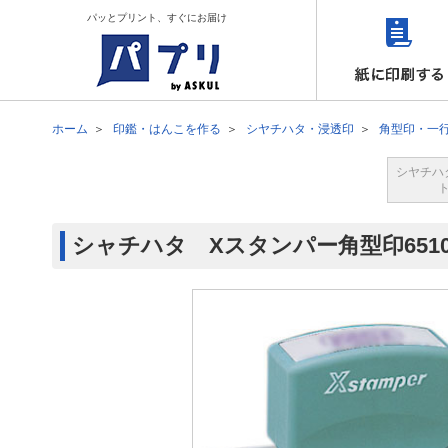
パッとプリント、すぐにお届け
ホーム
印鑑・はんこを作る
シヤチハタ・浸透印
角型印・一
シヤチハ
シャチハタ Xスタンパー角型印6510