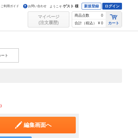
ゲスト 様
新規登録
ログイン
ご利用ガイド
お問い合わせ
ようこそ
商品点数
0
マイページ
(注文履歴)
合計（税込）
¥ 0
カート
カート
）
編集画面へ