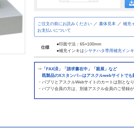
ご注文の前にお読みください
書体見本
補充
お支払いについて
●印面寸法：65×100mm
仕様
●補充インキは
シヤチハタ専用補充インキ
⇒
「FAX済」「請求書在中」「親展」など
既製品のXスタンパ―はアスクルwebサイトでも
・パプリとアスクルWebサイトのカートは別とな
・パプリ会員の方は、別途アスクル会員のご登録が