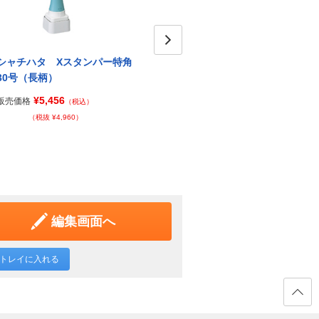
シャチハタ Xスタンパー特角
シャチハタ Xスタンパー角型
Next
シャ
30号（長柄）
印4040号
50号
¥5,456
¥6,691
販売価格
販売価格
販売価
（税込）
（税込）
（税抜 ¥4,960）
（税抜 ¥6,083）
編集画面へ
トレイに入れる
ページ