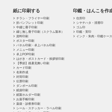
紙に印刷する
印鑑・はんこを作
チラシ・フライヤー印刷
住所印
折パンフレット印刷
シヤチハタ・浸透印
中綴じ冊子印刷
ゴム印
綴じ無し冊子印刷（スクラム製本）
印鑑・実印
資料印刷
インク・朱肉・印鑑ケー
ポスター印刷
パネル印刷・卓上パネル印刷
メニュー印刷
卓上POP印刷
はがき・ポストカード・挨拶状印刷
【季節】残暑見舞い印刷
カード印刷
名刺作成
封筒印刷
伝票印刷
ダンボール印刷
紙袋印刷
紙製ホルダー印刷
お薬手帳印刷
薬袋・診察券印刷
シール・ステッカー・ラベル印刷