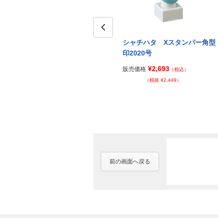
ー特角
シャチハタ Xスタンパー特角
Prev
シャチハタ Xスタンパー角型
80号
印2020号
¥20,240
¥2,693
販売価格
販売価格
（税込）
（税込）
（税抜 ¥18,400）
（税抜 ¥2,449）
前の画面へ戻る