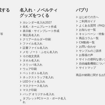
成する
名入れ・ノベルティ
パプリ
グッズをつくる
はじめての方へ
ご利用ガイド
カレンダー名入れ2027
よくある質問（FAQ
名札・ネームプレート作成
お知らせ一覧
表示板・サインプレート作成
ス等
キャンペーン・特集
筆記具名入れ
商品コラム一覧
クリアーホルダー印刷
CM動画一覧
ファイル名入れ
お問い合わせ
証書ファイル名入れ
サンプルのご請求
メモ･ノート・ふせん名入れ
お客様の声
その他文房具
サイトの便利な使い
タオル名入れ
自由編集機能につい
スリッパ名入れ
サイトマップ
ウェア印刷
ペットボトル名入れ
商品や納期に関するお
ネックストラップ名入れ
LEDライト名入れ
マスクケース名入れ
マスク印刷
バッグ オリジナル名入れ
タブレットPCケース・ポーチ名入
れ