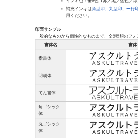
インキ色：全6色（赤／黒／藍色／
補充インキは
角型印、丸型印、一行
用ください。
印面サンプル
一般的なものから個性的なものまで、全8種類のフォ
書体名
書体
楷書体
明朝体
てん書体
角ゴシック
体
丸ゴシック
体