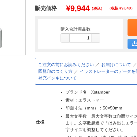
¥
9,944
販売価格
（税抜 ¥
9,040
）
（税込）
購入合計商品数
ご注文の前にお読みください
お届けについて
回覧印のつくり方
イラストレーターのデータを
補充インキについて
ブランド名：Xstamper
素材：エラストマー
印面寸法（mm）：50×50mm
最大文字数：最大文字数は印面サイ
仕様
ます。文字数超過で「はみ出しエラ
字サイズを調整してください。