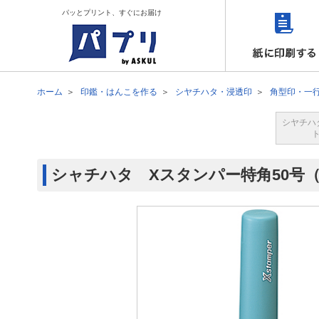
パッとプリント、すぐにお届け
ホーム
印鑑・はんこを作る
シヤチハタ・浸透印
角型印・一
シヤチハ
シャチハタ Xスタンパー特角50号