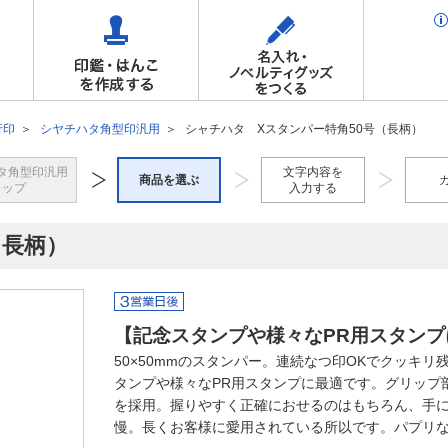
行印
シヤチハタ角型印汎用
シャチハタ Xスタンパー特角50号（長柄）
タ角型印汎用
文字内容を
商品を選ぶ
トップ
入力する
（長柄）
【記念スタンプや様々なPR用スタンプ
50×50mmのスタンパー。連続なつ印OKでクッキ
タンプや様々なPR用スタンプに最適です。グリップ
を採用。握りやすく正確におせるのはもちろん、手
慢。長くお客様に愛用されている所以です。パプリ