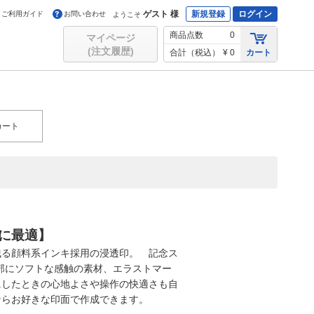
ゲスト 様
新規登録
ログイン
ご利用ガイド
お問い合わせ
ようこそ
商品点数
0
マイページ
(注文履歴)
合計（税込）
¥ 0
カート
カート
に最適】
リ残る顔料系インキ採用の浸透印。 記念ス
部にソフトな感触の素材、エラストマー
にしたときの心地よさや操作の快適さも自
ならお好きな印面で作成できます。