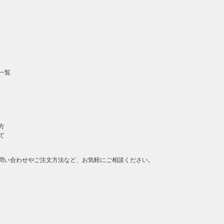
の先頭
へ戻る
）
一覧
方
て
問い合わせやご注文方法など、お気軽にご相談ください。