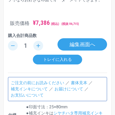
¥
7,386
販売価格
(税込)
(税抜 ¥
6,715
)
購入合計商品数
編集画面へ
remove
add
トレイに入れる
ご注文の前にお読みください
書体見本
補充インキについて
お届けについて
お支払いについて
●印面寸法：25×80mm
●補充インキは
シヤチハタ専用補充インキ