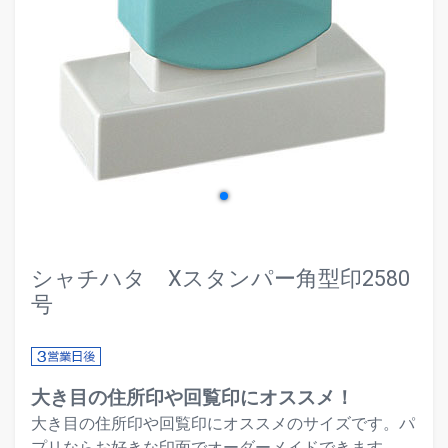
evron_left
chevr
シャチハタ Xスタンパー角型印2580
号
大き目の住所印や回覧印にオススメ！
大き目の住所印や回覧印にオススメのサイズです。パ
プリならお好きな印面でオーダーメイドできます。