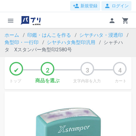
person_add
person
新規登録
ログイン
menu
person
shopping_cart
ホーム
印鑑・はんこを作る
シヤチハタ・浸透印
角型印・一行印
シヤチハタ角型印汎用
シャチハ
タ Xスタンパー角型印2580号
商品を選ぶ
トップ
文字内容を入力
カート