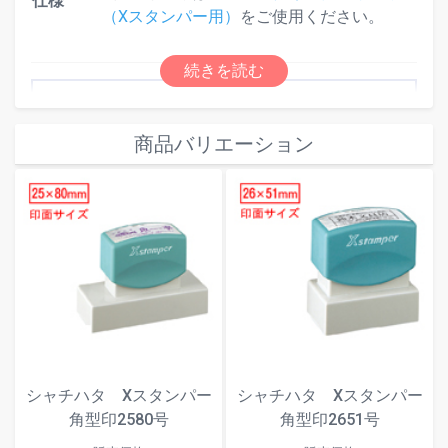
仕様
（Xスタンパー用）
をご使用ください。
⇒
「FAX済」「請求書在中」「親展」など
既製品のXスタンパ―はアスクルwebサイトでも販売
商品バリエーション
中！
・パプリとアスクルWebサイトのカートは別となりま
す。
・パプリ会員の方は、別途アスクル会員のご登録が必要
です。
シャチハタ Xスタンパー
シャチハタ Xスタンパー
角型印2580号
角型印2651号