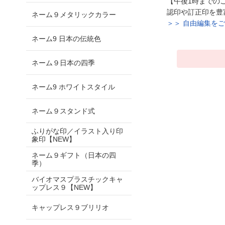
【午後1時までの
認印や訂正印を豊
ネーム９メタリックカラー
＞＞ 自由編集を
ネーム9 日本の伝統色
ネーム９日本の四季
ネーム9 ホワイトスタイル
ネーム９スタンド式
ふりがな印／イラスト入り印
象印【NEW】
ネーム９ギフト（日本の四
季）
バイオマスプラスチックキャ
ップレス９【NEW】
キャップレス９ブリリオ