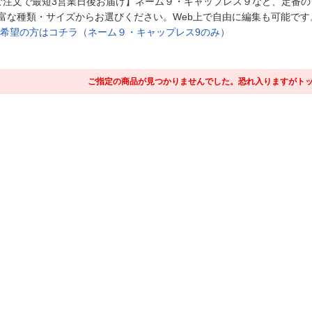
ご注文で最短3営業日後お届け】ネーム９・キャップレス９など、定番
富な種類・サイズからお選びください。Web上で自由に編集も可能です
ご希望の方はコチラ（ネーム９・キャップレス9のみ）
ご指定の商品が見つかりませんでした。恐れ入りますがト