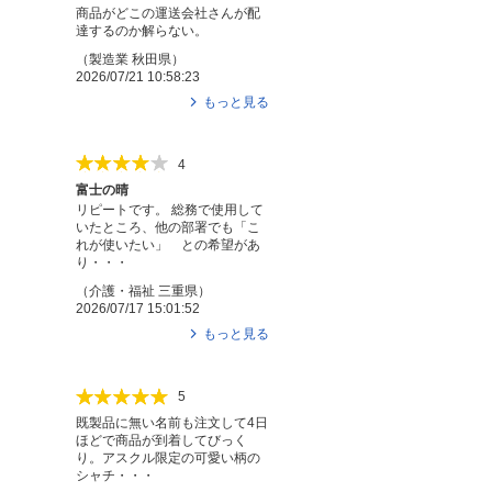
商品がどこの運送会社さんが配
達するのか解らない。
（
製造業
秋田県
）
2026/07/21 10:58:23
もっと見る
4
富士の晴
リピートです。 総務で使用して
いたところ、他の部署でも「こ
れが使いたい」 との希望があ
り・・・
（
介護・福祉
三重県
）
2026/07/17 15:01:52
もっと見る
5
既製品に無い名前も注文して4日
ほどで商品が到着してびっく
り。アスクル限定の可愛い柄の
シャチ・・・