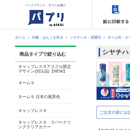
パッとプリント、すぐにお届け
ホーム
印鑑・はんこを作る
シヤチハタ・浸透印
ネーム印・ネ
シヤチハ
商品タイプで絞り込む
キャップレス９アスクル限定
デザイン(別注品)【NEW】
ネーム９
ネーム９ 日本の風景色
キャップレス９
ご注文の前にお
キャップレス９ スパークリ
ングクリアカラー