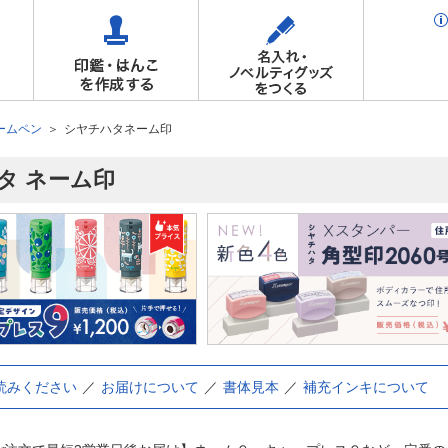
ームペン
シヤチハタネーム印
タ ネーム印
読みください
お届けについて
書体見本
補充インキについて