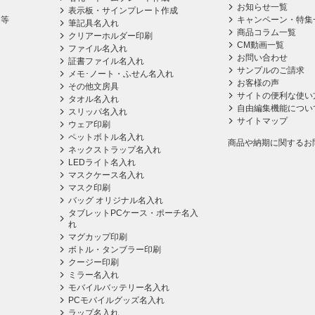
お知らせ一覧
表示板・サインプレート作成
ス等
キャンペーン・特集
筆記具名入れ
商品コラム一覧
クリアーホルダー印刷
CM動画一覧
ファイル名入れ
お問い合わせ
証書ファイル名入れ
サンプルのご請求
メモ･ノート・ふせん名入れ
お客様の声
その他文房具
サイトの便利な使い
タオル名入れ
自由編集機能につい
スリッパ名入れ
サイトマップ
ウェア印刷
ペットボトル名入れ
商品や納期に関するお
ネックストラップ名入れ
LEDライト名入れ
マスクケース名入れ
マスク印刷
バッグ オリジナル名入れ
タブレットPCケース・ポーチ名入
れ
マグカップ印刷
ボトル・タンブラー印刷
クージー印刷
ミラー名入れ
モバイルバッテリー名入れ
PCモバイルグッズ名入れ
ラップ名入れ