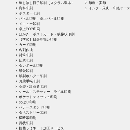
綴じ無し冊子印刷（スクラム製本）
印鑑・実印
資料印刷
インク・朱肉・印鑑ケー
ポスター印刷
パネル印刷・卓上パネル印刷
メニュー印刷
卓上POP印刷
はがき・ポストカード・挨拶状印刷
【季節】残暑見舞い印刷
カード印刷
名刺作成
封筒印刷
伝票印刷
ダンボール印刷
紙袋印刷
紙製ホルダー印刷
お薬手帳印刷
薬袋・診察券印刷
シール・ステッカー・ラベル印刷
ポケットティッシュ印刷
のぼり印刷
バナースタンド印刷
タペストリー印刷
横断幕印刷
賞状印刷
抗菌ラミネート加工サービス