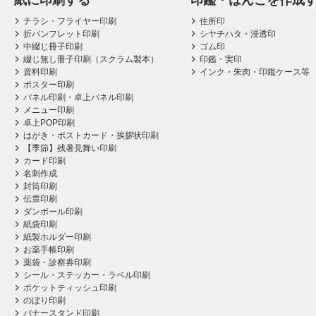
紙に印刷する
印鑑・はんこを作成
チラシ・フライヤー印刷
住所印
折パンフレット印刷
シヤチハタ・浸透印
中綴じ冊子印刷
ゴム印
綴じ無し冊子印刷（スクラム製本）
印鑑・実印
資料印刷
インク・朱肉・印鑑ケース等
ポスター印刷
パネル印刷・卓上パネル印刷
メニュー印刷
卓上POP印刷
はがき・ポストカード・挨拶状印刷
【季節】残暑見舞い印刷
カード印刷
名刺作成
封筒印刷
伝票印刷
ダンボール印刷
紙袋印刷
紙製ホルダー印刷
お薬手帳印刷
薬袋・診察券印刷
シール・ステッカー・ラベル印刷
ポケットティッシュ印刷
のぼり印刷
バナースタンド印刷