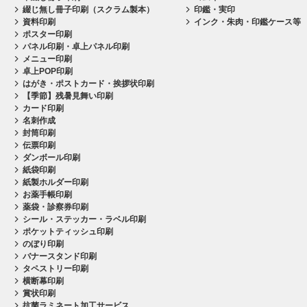
綴じ無し冊子印刷（スクラム製本）
印鑑・実印
資料印刷
インク・朱肉・印鑑ケース等
ポスター印刷
パネル印刷・卓上パネル印刷
メニュー印刷
卓上POP印刷
はがき・ポストカード・挨拶状印刷
【季節】残暑見舞い印刷
カード印刷
名刺作成
封筒印刷
伝票印刷
ダンボール印刷
紙袋印刷
紙製ホルダー印刷
お薬手帳印刷
薬袋・診察券印刷
シール・ステッカー・ラベル印刷
ポケットティッシュ印刷
のぼり印刷
バナースタンド印刷
タペストリー印刷
横断幕印刷
賞状印刷
抗菌ラミネート加工サービス