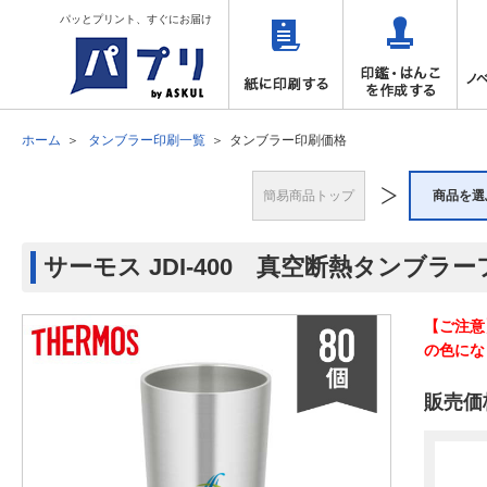
パッとプリント、すぐにお届け
ホーム
タンブラー印刷一覧
タンブラー印刷価格
簡易商品トップ
商品を選
サーモス JDI-400 真空断熱タンブラー
【ご注意
の色にな
販売価