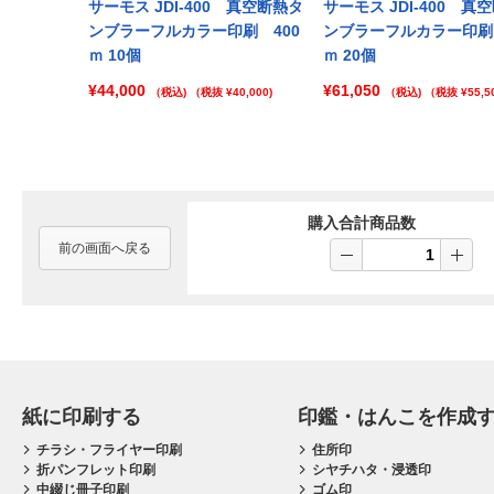
Prev
サーモス JDI-400 真空断熱タ
サーモス JDI-400 真
ンブラーフルカラー印刷 400
ンブラーフルカラー印刷 
ｍ 10個
ｍ 20個
¥44,000
¥61,050
（税込)
（税抜 ¥40,000)
（税込)
（税抜 ¥55,50
購入合計商品数
前の画面へ戻る
紙に印刷する
印鑑・はんこを作成
チラシ・フライヤー印刷
住所印
折パンフレット印刷
シヤチハタ・浸透印
中綴じ冊子印刷
ゴム印