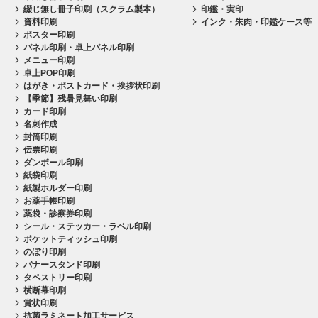
綴じ無し冊子印刷（スクラム製本）
印鑑・実印
資料印刷
インク・朱肉・印鑑ケース等
ポスター印刷
パネル印刷・卓上パネル印刷
メニュー印刷
卓上POP印刷
はがき・ポストカード・挨拶状印刷
【季節】残暑見舞い印刷
カード印刷
名刺作成
封筒印刷
伝票印刷
ダンボール印刷
紙袋印刷
紙製ホルダー印刷
お薬手帳印刷
薬袋・診察券印刷
シール・ステッカー・ラベル印刷
ポケットティッシュ印刷
のぼり印刷
バナースタンド印刷
タペストリー印刷
横断幕印刷
賞状印刷
抗菌ラミネート加工サービス