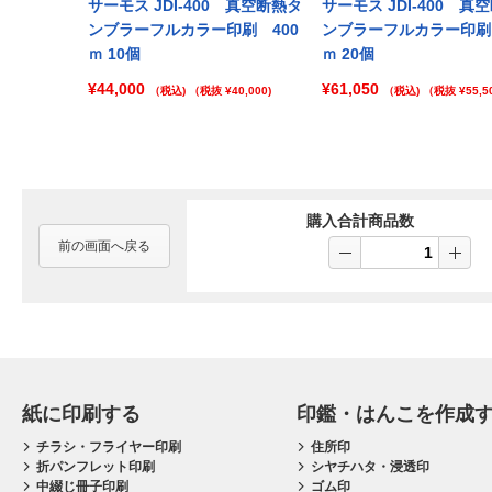
Prev
サーモス JDI-400 真空断熱タ
サーモス JDI-400 真
ンブラーフルカラー印刷 400
ンブラーフルカラー印刷 
ｍ 10個
ｍ 20個
¥44,000
¥61,050
（税込)
（税抜 ¥40,000)
（税込)
（税抜 ¥55,50
購入合計商品数
前の画面へ戻る
紙に印刷する
印鑑・はんこを作成
チラシ・フライヤー印刷
住所印
折パンフレット印刷
シヤチハタ・浸透印
中綴じ冊子印刷
ゴム印