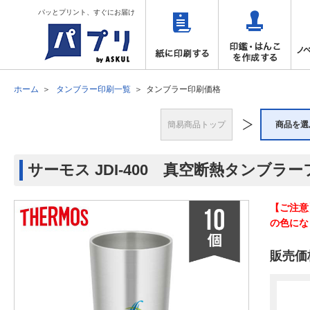
パッとプリント、すぐにお届け
ホーム
タンブラー印刷一覧
タンブラー印刷価格
簡易商品トップ
商品を選
サーモス JDI-400 真空断熱タンブラー
【ご注意
の色にな
販売価