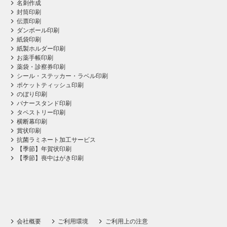
名刺作成
封筒印刷
伝票印刷
ダンボール印刷
紙袋印刷
紙製ホルダー印刷
お薬手帳印刷
薬袋・診察券印刷
シール・ステッカー・ラベル印刷
ポケットティッシュ印刷
のぼり印刷
バナースタンド印刷
タペストリー印刷
横断幕印刷
賞状印刷
抗菌ラミネート加工サービス
【季節】年賀状印刷
【季節】喪中はがき印刷
会社概要
ご利用環境
ご利用上の注意