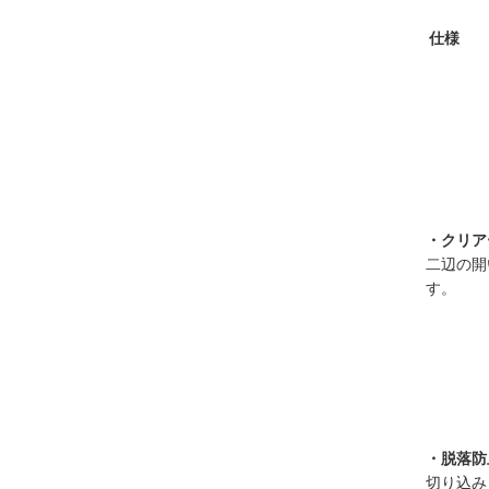
仕様
・クリア
二辺の開
す。
・脱落防
切り込み