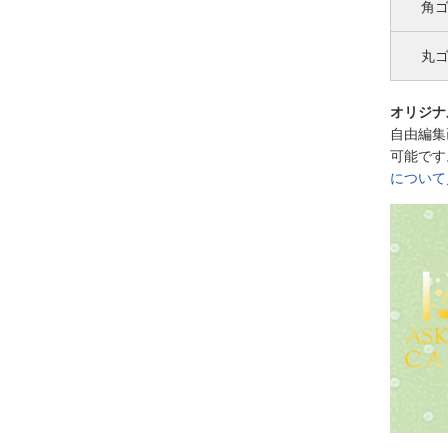
角
丸
オリジナ
自由編集
可能です
について