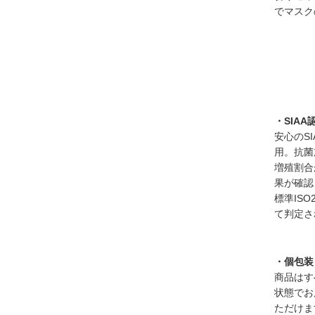
でマスク
・SIA
安心のS
用。抗菌
増殖割合
果が確認
標準IS
て判定さ
・個包装
商品はす
状態でお
ただけま