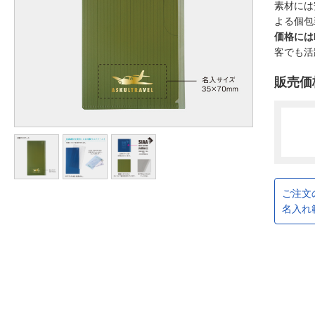
素材には
よる個包
価格には
客でも活
販売価
ご注文
名入れ