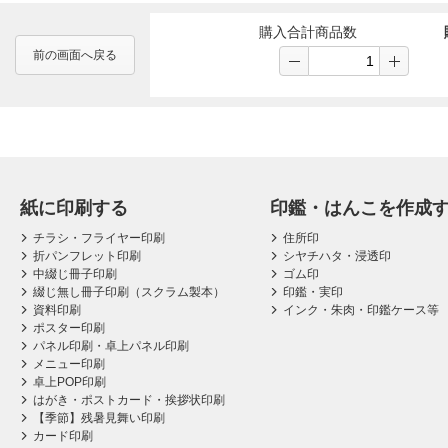
購入合計商品数
前の画面へ戻る
紙に印刷する
印鑑・はんこを作成
チラシ・フライヤー印刷
住所印
折パンフレット印刷
シヤチハタ・浸透印
中綴じ冊子印刷
ゴム印
綴じ無し冊子印刷（スクラム製本）
印鑑・実印
資料印刷
インク・朱肉・印鑑ケース等
ポスター印刷
パネル印刷・卓上パネル印刷
メニュー印刷
卓上POP印刷
はがき・ポストカード・挨拶状印刷
【季節】残暑見舞い印刷
カード印刷