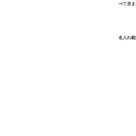
べて含ま
名入れ範