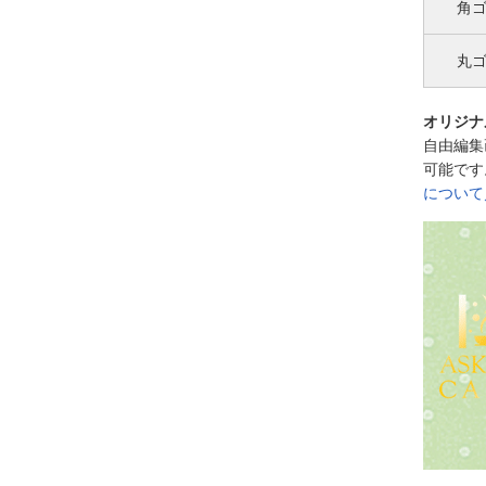
角
丸
オリジナ
自由編集
可能です
について