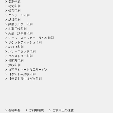
名刺作成
封筒印刷
伝票印刷
ダンボール印刷
紙袋印刷
紙製ホルダー印刷
お薬手帳印刷
薬袋・診察券印刷
シール・ステッカー・ラベル印刷
ポケットティッシュ印刷
のぼり印刷
バナースタンド印刷
タペストリー印刷
横断幕印刷
賞状印刷
抗菌ラミネート加工サービス
【季節】年賀状印刷
【季節】喪中はがき印刷
会社概要
ご利用環境
ご利用上の注意