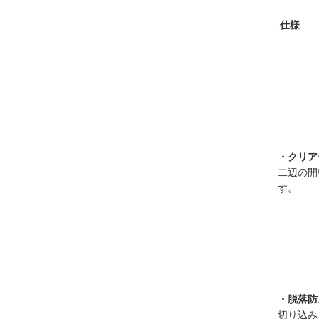
仕様
・クリア
二辺の開
す。
・脱落防
切り込み