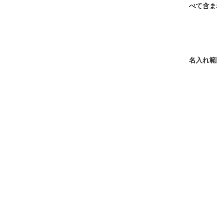
べて含ま
名入れ範