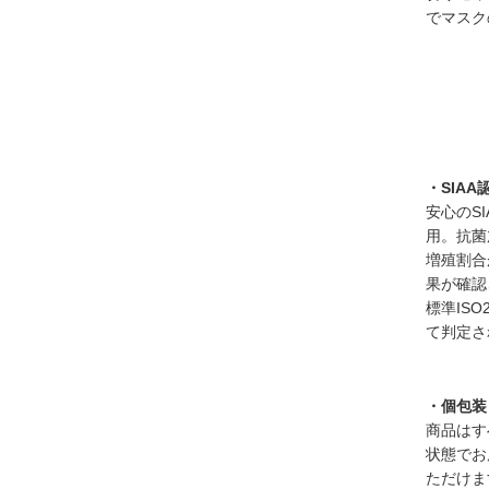
でマスク
・SIA
安心のS
用。抗菌
増殖割合
果が確認
標準IS
て判定さ
・個包装
商品はす
状態でお
ただけま