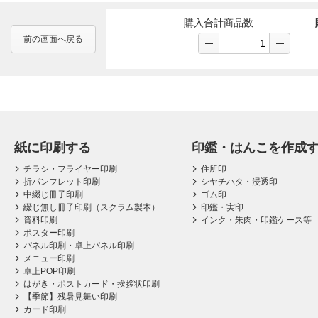
購入合計商品数
前の画面へ戻る
紙に印刷する
印鑑・はんこを作成
チラシ・フライヤー印刷
住所印
折パンフレット印刷
シヤチハタ・浸透印
中綴じ冊子印刷
ゴム印
綴じ無し冊子印刷（スクラム製本）
印鑑・実印
資料印刷
インク・朱肉・印鑑ケース等
ポスター印刷
パネル印刷・卓上パネル印刷
メニュー印刷
卓上POP印刷
はがき・ポストカード・挨拶状印刷
【季節】残暑見舞い印刷
カード印刷