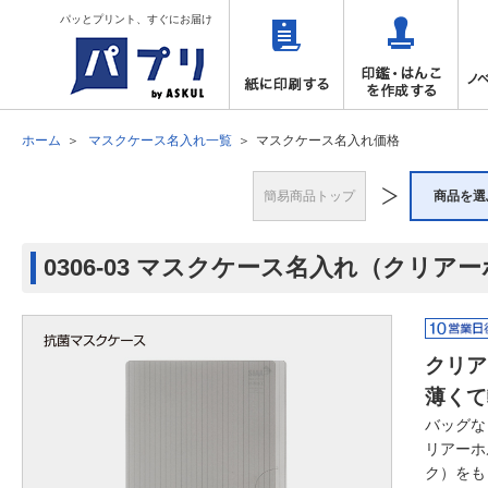
パッとプリント、すぐにお届け
ホーム
マスクケース名入れ一覧
マスクケース名入れ価格
簡易商品トップ
商品を選
0306-03 マスクケース名入れ（クリア
クリア
薄くて
バッグな
リアーホ
ク）をも