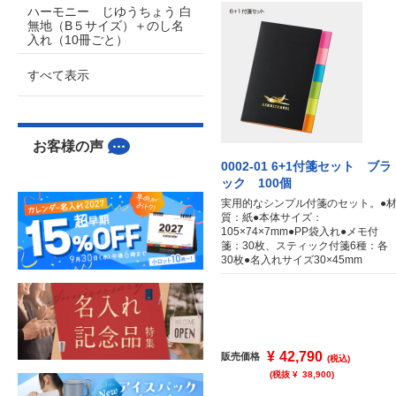
ハーモニー じゆうちょう 白
無地（B５サイズ）＋のし名
入れ（10冊ごと）
すべて表示
お客様の声
0002-01 6+1付箋セット ブラ
ック 100個
実用的なシンプル付箋のセット。●
質：紙●本体サイズ：
105×74×7mm●PP袋入れ●メモ付
箋：30枚、スティック付箋6種：各
30枚●名入れサイズ30×45mm
¥
42,790
販売価格
(税込)
(税抜 ¥
38,900
)