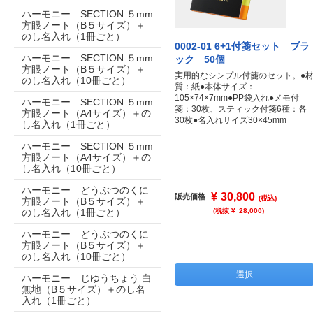
ハーモニー SECTION ５mm
方眼ノート（B５サイズ）＋
のし名入れ（1冊ごと）
0002-01 6+1付箋セット ブラ
ハーモニー SECTION ５mm
ック 50個
方眼ノート（B５サイズ）＋
実用的なシンプル付箋のセット。●
のし名入れ（10冊ごと）
質：紙●本体サイズ：
105×74×7mm●PP袋入れ●メモ付
ハーモニー SECTION ５mm
箋：30枚、スティック付箋6種：各
方眼ノート（A4サイズ）＋の
30枚●名入れサイズ30×45mm
し名入れ（1冊ごと）
ハーモニー SECTION ５mm
方眼ノート（A4サイズ）＋の
し名入れ（10冊ごと）
ハーモニー どうぶつのくに
¥
30,800
販売価格
(税込)
方眼ノート（B５サイズ）＋
のし名入れ（1冊ごと）
(税抜 ¥
28,000
)
ハーモニー どうぶつのくに
方眼ノート（B５サイズ）＋
のし名入れ（10冊ごと）
選択
ハーモニー じゆうちょう 白
無地（B５サイズ）＋のし名
入れ（1冊ごと）