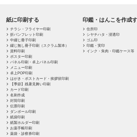
紙に印刷する
印鑑・はんこを作成
チラシ・フライヤー印刷
住所印
折パンフレット印刷
シヤチハタ・浸透印
中綴じ冊子印刷
ゴム印
綴じ無し冊子印刷（スクラム製本）
印鑑・実印
資料印刷
インク・朱肉・印鑑ケース等
ポスター印刷
パネル印刷・卓上パネル印刷
メニュー印刷
卓上POP印刷
はがき・ポストカード・挨拶状印刷
【季節】残暑見舞い印刷
カード印刷
名刺作成
封筒印刷
伝票印刷
ダンボール印刷
紙袋印刷
紙製ホルダー印刷
お薬手帳印刷
薬袋・診察券印刷