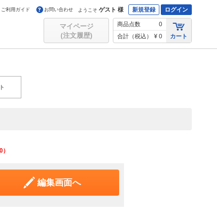
ゲスト 様
新規登録
ログイン
ご利用ガイド
お問い合わせ
ようこそ
商品点数
0
マイページ
(注文履歴)
合計（税込）
¥ 0
カート
ト
0
）
編集画面へ