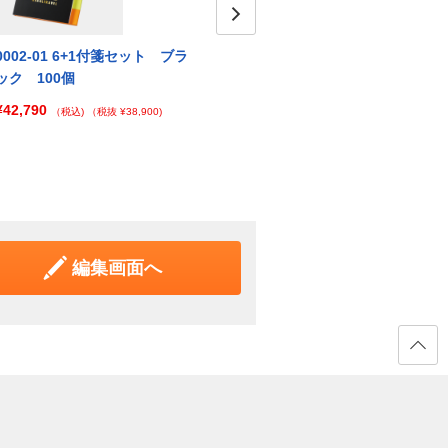
Next
0002-01 6+1付箋セット ブラ
0002-02 6+1付箋セット ネイ
000
ック 100個
ビー 100個
イト 
¥42,790
¥42,790
¥42,
（税込)
（税抜 ¥38,900)
（税込)
（税抜 ¥38,900)
編集画面へ
ページ
の先頭
へ戻る