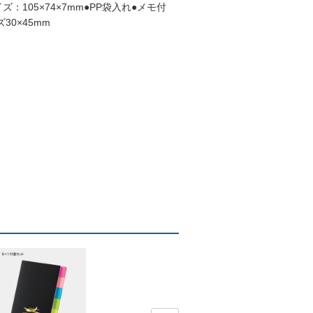
105×74×7mm●PP袋入れ●メモ付
30×45mm