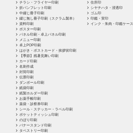
チラシ・フライヤー印刷
住所印
折パンフレット印刷
シヤチハタ・浸透印
中綴じ冊子印刷
ゴム印
綴じ無し冊子印刷（スクラム製本）
印鑑・実印
資料印刷
インク・朱肉・印鑑ケー
ポスター印刷
パネル印刷・卓上パネル印刷
メニュー印刷
卓上POP印刷
はがき・ポストカード・挨拶状印刷
【季節】残暑見舞い印刷
カード印刷
名刺作成
封筒印刷
伝票印刷
ダンボール印刷
紙袋印刷
紙製ホルダー印刷
お薬手帳印刷
薬袋・診察券印刷
シール・ステッカー・ラベル印刷
ポケットティッシュ印刷
のぼり印刷
バナースタンド印刷
タペストリー印刷