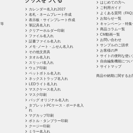
グッズをつくる
はじめての方へ
ご利用ガイド
カレンダー名入れ2027
よくある質問（FAQ
名札・ネームプレート作成
お知らせ一覧
表示板・サインプレート作成
ス等
キャンペーン・特集
筆記具名入れ
商品コラム一覧
クリアーホルダー印刷
CM動画一覧
ファイル名入れ
お問い合わせ
証書ファイル名入れ
サンプルのご請求
メモ･ノート・ふせん名入れ
お客様の声
その他文房具
サイトの便利な使い
タオル名入れ
自由編集機能につい
スリッパ名入れ
サイトマップ
ウェア印刷
ペットボトル名入れ
商品や納期に関するお
ネックストラップ名入れ
LEDライト名入れ
マスクケース名入れ
マスク印刷
バッグ オリジナル名入れ
タブレットPCケース・ポーチ名入
れ
マグカップ印刷
ボトル・タンブラー印刷
クージー印刷
ミラー名入れ