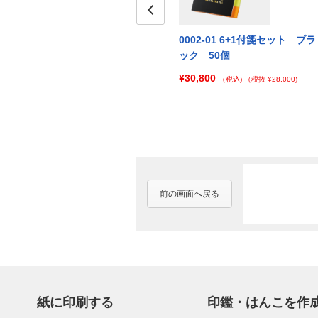
Prev
ト（フ
0002-03 6+1付箋セット（フ
0002-01 6+1付箋セット ブラ
50個
ルカラー印刷）ホワイト 100個
ック 50個
¥46,200
¥30,800
)
（税込)
（税抜 ¥42,000)
（税込)
（税抜 ¥28,000)
前の画面へ戻る
紙に印刷する
印鑑・はんこを作