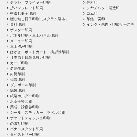
チラシ・フライヤー印刷
住所印
折パンフレット印刷
シヤチハタ・浸透印
中綴じ冊子印刷
ゴム印
綴じ無し冊子印刷（スクラム製本）
印鑑・実印
資料印刷
インク・朱肉・印鑑ケース等
ポスター印刷
パネル印刷・卓上パネル印刷
メニュー印刷
卓上POP印刷
はがき・ポストカード・挨拶状印刷
【季節】残暑見舞い印刷
カード印刷
名刺作成
封筒印刷
伝票印刷
ダンボール印刷
紙袋印刷
紙製ホルダー印刷
お薬手帳印刷
薬袋・診察券印刷
シール・ステッカー・ラベル印刷
ポケットティッシュ印刷
のぼり印刷
バナースタンド印刷
タペストリー印刷