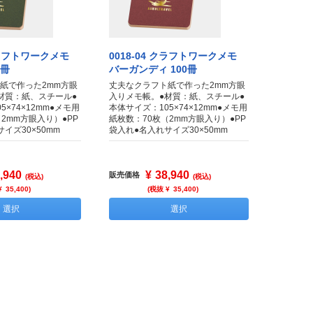
 クラフトワークメモ
0018-04 クラフトワークメモ
0冊
バーガンディ 100冊
紙で作った2mm方眼
丈夫なクラフト紙で作った2mm方眼
材質：紙、スチール●
入りメモ帳。●材質：紙、スチール●
5×74×12mm●メモ用
本体サイズ：105×74×12mm●メモ用
2mm方眼入り）●PP
紙枚数：70枚（2mm方眼入り）●PP
イズ30×50mm
袋入れ●名入れサイズ30×50mm
,940
¥
38,940
販売価格
(税込)
(税込)
¥
35,400
)
(税抜 ¥
35,400
)
選択
選択