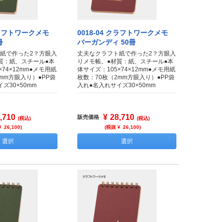
 クラフトワークメモ
0018-04 クラフトワークメモ
冊
バーガンディ 50冊
紙で作った2？方眼入
丈夫なクラフト紙で作った2？方眼入
質：紙、スチール●本
りメモ帳。●材質：紙、スチール●本
×74×12mm●メモ用紙
体サイズ：105×74×12mm●メモ用紙
mm方眼入り）●PP袋
枚数：70枚（2mm方眼入り）●PP袋
ズ30×50mm
入れ●名入れサイズ30×50mm
,710
¥
28,710
販売価格
(税込)
(税込)
¥
26,100
)
(税抜 ¥
26,100
)
選択
選択