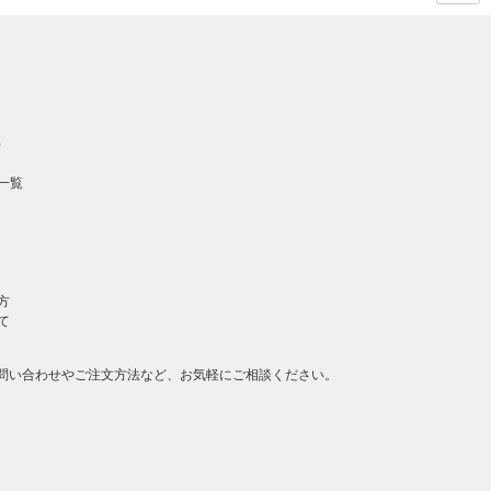
ページ
の先頭
へ戻る
）
一覧
方
て
問い合わせやご注文方法など、お気軽にご相談ください。