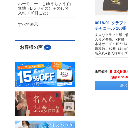
ハーモニー じゆうちょう 白
無地（B５サイズ）＋のし名
入れ（10冊ごと）
0018-01 クラ
すべて表示
チャコール 100冊
丈夫なクラフト紙で作
入りメモ帳。●材質：
本体サイズ：105×74
お客様の声
紙枚数：70枚（2mm
袋入れ●名入れサイズ3
¥
38,940
販売価格
(税抜 ¥
35,4
選択