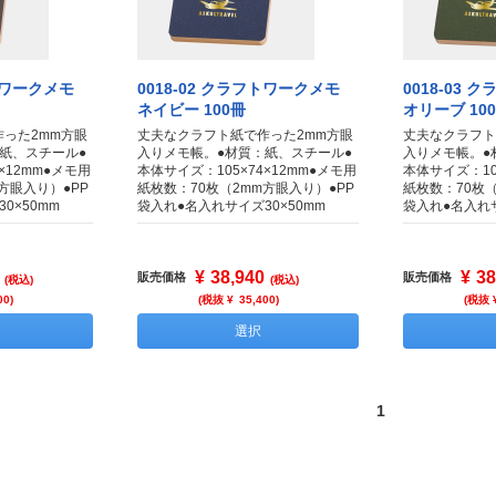
フトワークメモ
0018-02 クラフトワークメモ
0018-03
ネイビー 100冊
オリーブ 10
った2mm方眼
丈夫なクラフト紙で作った2mm方眼
丈夫なクラフト
紙、スチール●
入りメモ帳。●材質：紙、スチール●
入りメモ帳。●
×12mm●メモ用
本体サイズ：105×74×12mm●メモ用
本体サイズ：10
方眼入り）●PP
紙枚数：70枚（2mm方眼入り）●PP
紙枚数：70枚（
0×50mm
袋入れ●名入れサイズ30×50mm
袋入れ●名入れサ
¥
38,940
¥
38
販売価格
販売価格
(税込)
(税込)
00
)
(税抜 ¥
35,400
)
(税抜 
選択
1