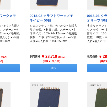
フトワークメモ
0018-02 クラフトワークメモ
0018-03
ネイビー 50冊
オリーブ 50
作った2？方眼入
丈夫なクラフト紙で作った2？方眼入
丈夫なクラフト
、スチール●本
りメモ帳。●材質：紙、スチール●本
りメモ帳。●材
12mm●メモ用紙
体サイズ：105×74×12mm●メモ用紙
体サイズ：105
眼入り）●PP袋
枚数：70枚（2mm方眼入り）●PP袋
枚数：70枚（2
×50mm
入れ●名入れサイズ30×50mm
入れ●名入れサイ
¥
28,710
¥
28
販売価格
販売価格
(税込)
(税込)
00
)
(税抜 ¥
26,100
)
(税抜 
選択