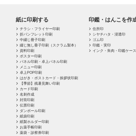
紙に印刷する
印鑑・はんこを作
チラシ・フライヤー印刷
住所印
折パンフレット印刷
シヤチハタ・浸透印
中綴じ冊子印刷
ゴム印
綴じ無し冊子印刷（スクラム製本）
印鑑・実印
資料印刷
インク・朱肉・印鑑ケー
ポスター印刷
パネル印刷・卓上パネル印刷
メニュー印刷
卓上POP印刷
はがき・ポストカード・挨拶状印刷
【季節】残暑見舞い印刷
カード印刷
名刺作成
封筒印刷
伝票印刷
ダンボール印刷
紙袋印刷
紙製ホルダー印刷
お薬手帳印刷
薬袋・診察券印刷