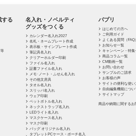
成する
名入れ・ノベルティ
パプリ
グッズをつくる
はじめての方へ
ご利用ガイド
カレンダー名入れ2027
よくある質問（FAQ
名札・ネームプレート作成
お知らせ一覧
表示板・サインプレート作成
ス等
キャンペーン・特集
筆記具名入れ
商品コラム一覧
クリアーホルダー印刷
CM動画一覧
ファイル名入れ
お問い合わせ
証書ファイル名入れ
サンプルのご請求
メモ･ノート・ふせん名入れ
お客様の声
その他文房具
サイトの便利な使い
タオル名入れ
自由編集機能につい
スリッパ名入れ
サイトマップ
ウェア印刷
ペットボトル名入れ
商品や納期に関するお
ネックストラップ名入れ
LEDライト名入れ
マスクケース名入れ
マスク印刷
バッグ オリジナル名入れ
タブレットPCケース・ポーチ名入