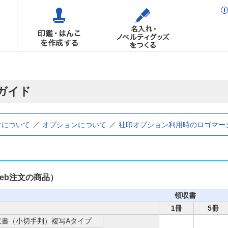
ガイド
けについて
オプションについて
社印オプション利用時のロゴマー
eb注文の商品）
領収書
1冊
5冊
収書（小切手判）複写Aタイプ