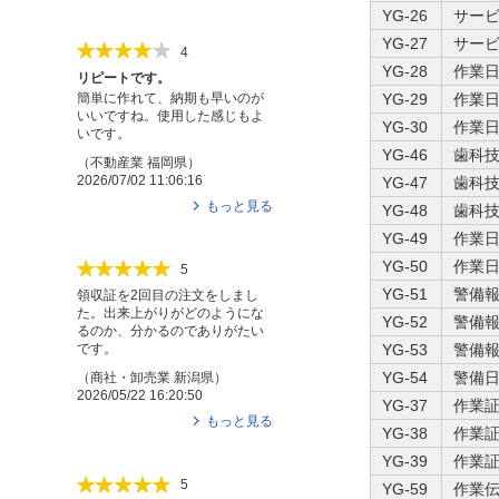
YG-26
サービ
YG-27
サービ
4
YG-28
作業日
リピートです。
簡単に作れて、納期も早いのが
YG-29
作業日
いいですね。使用した感じもよ
YG-30
作業日
いです。
YG-46
歯科技
（
不動産業
福岡県
）
2026/07/02 11:06:16
YG-47
歯科技
もっと見る
YG-48
歯科技
YG-49
作業日
YG-50
作業日
5
YG-51
警備報
領収証を2回目の注文をしまし
た。出来上がりがどのようにな
YG-52
警備報
るのか、分かるのでありがたい
YG-53
警備報
です。
YG-54
警備日
（
商社・卸売業
新潟県
）
2026/05/22 16:20:50
YG-37
作業証
もっと見る
YG-38
作業証
YG-39
作業証
5
YG-59
作業伝