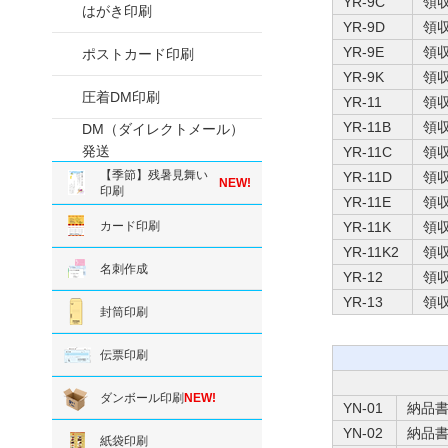
YR-9C
領
はがき印刷
YR-9D
領
YR-9E
領
ポストカード印刷
YR-9K
領
圧着DM印刷
YR-11
領
YR-11B
領
DM（ダイレクトメール）
発送
YR-11C
領
【季節】残暑見舞い
YR-11D
領
NEW!
印刷
YR-11E
領
カード印刷
YR-11K
領
YR-11K2
領
名刺作成
YR-12
領
YR-13
領
封筒印刷
伝票印刷
ダンボール印刷
NEW!
YN-01
納品
YN-02
納品
紙袋印刷