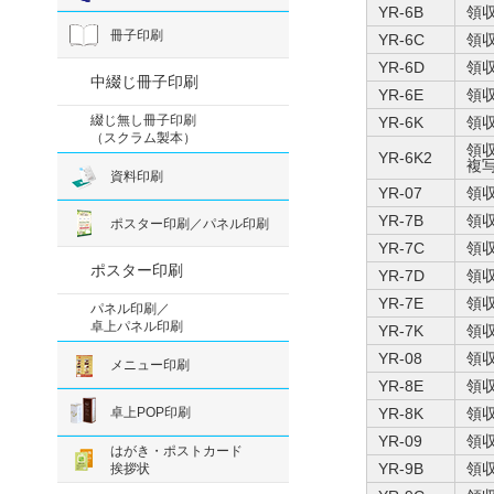
YR-6B
領
冊子印刷
YR-6C
領
YR-6D
領
中綴じ冊子印刷
YR-6E
領
綴じ無し冊子印刷
YR-6K
領
（スクラム製本）
領
YR-6K2
複
資料印刷
YR-07
領
YR-7B
領
ポスター印刷／パネル印刷
YR-7C
領
ポスター印刷
YR-7D
領
YR-7E
領
パネル印刷／
卓上パネル印刷
YR-7K
領
YR-08
領
メニュー印刷
YR-8E
領
卓上POP印刷
YR-8K
領
YR-09
領
はがき・ポストカード
YR-9B
領
挨拶状