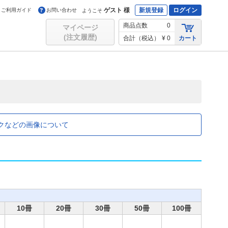
ゲスト 様
新規登録
ログイン
ご利用ガイド
お問い合わせ
ようこそ
商品点数
0
マイページ
(注文履歴)
合計（税込）
¥ 0
カート
クなどの画像について
10冊
20冊
30冊
50冊
100冊