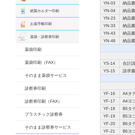
YN-03
納品
YN-04
納品
紙製ホルダー印刷
YN-23
納品
お薬手帳印刷
YN-33
納品
YN-43
納品
薬袋・診察券印刷
YN-48
納品
薬袋印刷
薬袋印刷（FAX）
YS-14
合計
YS-15
請求
そのまま薬袋サービス
診察券印刷
YF-16
A4タ
YF-17
A4ヨ
診察券印刷（FAX）
YF-18
B5タ
プラスチック診察券
YF-19
B5ヨ
YF-20
B6タ
そのまま診察券サービス
YF-21
B6ヨ