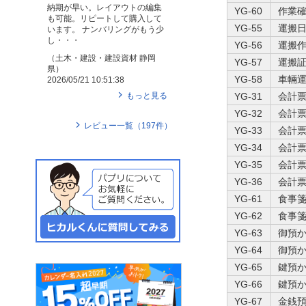
納期が早い。レイアウトの編集
YG-60
作業確
も可能。リピートして購入して
YG-55
運搬日
います。 ナンバリングがもう少
し・・・
YG-56
運搬作
（
土木・建設・建設資材
静岡
YG-57
運搬証
県
）
YG-58
車輛運
2026/05/21 10:51:38
もっと見る
YG-31
会計票
YG-32
会計票
レビュー一覧（
197
件）
YG-33
会計票
YG-34
会計票
YG-35
会計票
YG-36
会計票
YG-61
食事箋
YG-62
食事箋
YG-63
御預か
YG-64
御預か
YG-65
鍵預か
YG-66
鍵預か
YG-67
金銭預