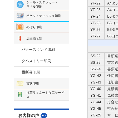
シール・ステッカー・
YF-22
A4タ
ラベル印刷
YF-23
A4ヨ
ポケットティッシュ印刷
YF-24
B5タ
YF-25
B5ヨ
のぼり印刷
YF-26
B6タ
YF-27
B6ヨ
店頭掲示物
バナースタンド印刷
SS-22
書類
タペストリー印刷
SS-23
書類
SS-24
書類
横断幕印刷
YG-42
仕切書
YG-43
仕切書
賞状印刷
YG-40
見積書
抗菌ラミネート加工サービ
YG-41
見積書
ス
YG-44
打合せ
YG-45
打合せ
YG-25
サービ
お客様の声