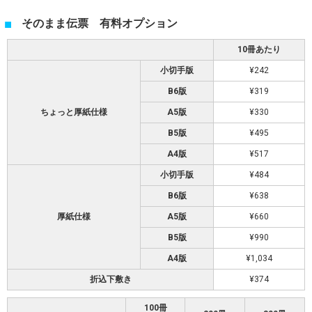
そのまま伝票 有料オプション
10冊あたり
小切手版
¥242
B6版
¥319
ちょっと厚紙仕様
A5版
¥330
B5版
¥495
A4版
¥517
小切手版
¥484
B6版
¥638
厚紙仕様
A5版
¥660
B5版
¥990
A4版
¥1,034
折込下敷き
¥374
100冊