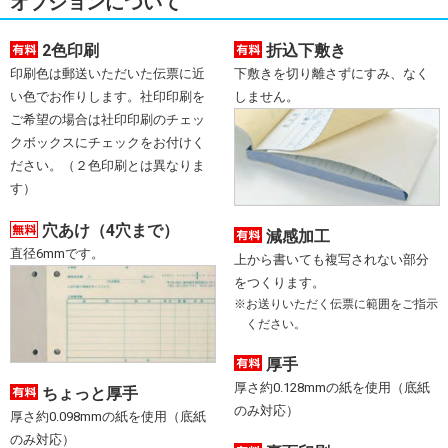
オプションについて
2色印刷
折込下敷き
印刷色は郵送いただいた伝票に近
下敷きを切り離さずにすみ、なく
い色でお作りします。社印印刷を
しません。
ご希望の場合は社印印刷のチェッ
クボックスにチェックをお付けく
ださい。（２色印刷とは異なりま
す）
穴あけ（4穴まで）
減感加工
直径6mmです。
上から書いても複写されない部分
をつくります。
お送りいただく伝票に範囲をご指示
ください。
厚手
厚さ約0.128mmの紙を使用（底紙
ちょっと厚手
のみ対応）
厚さ約0.098mmの紙を使用（底紙
のみ対応）