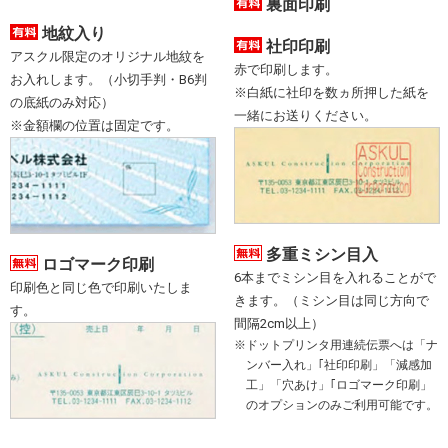
裏面印刷
地紋入り
社印印刷
アスクル限定のオリジナル地紋を
赤で印刷します。
お入れします。（小切手判・B6判
※白紙に社印を数ヵ所押した紙を
の底紙のみ対応）
一緒にお送りください。
※金額欄の位置は固定です。
多重ミシン目入
ロゴマーク印刷
6本までミシン目を入れることがで
印刷色と同じ色で印刷いたしま
きます。（ミシン目は同じ方向で
す。
間隔2cm以上）
ドットプリンタ用連続伝票へは「ナ
ンバー入れ」｢社印印刷」「減感加
工」「穴あけ」｢ロゴマーク印刷」
のオプションのみご利用可能です。