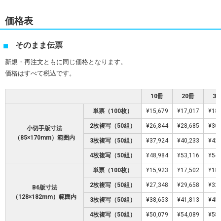
価格表
そのまま伝票
新規・再注文ともに同じ価格となります。
価格はすべて税込です。
10冊
20冊
3
単票（100枚）
¥15,679
¥17,017
¥18,
2枚複写（50組）
¥26,844
¥28,685
¥30,
小切手版寸法
（85×170mm）範囲内
3枚複写（50組）
¥37,924
¥40,233
¥42,
4枚複写（50組）
¥48,984
¥53,116
¥54,
単票（100枚）
¥15,923
¥17,502
¥18,
2枚複写（50組）
¥27,348
¥29,658
¥32,
B6版寸法
（128×182mm）範囲内
3枚複写（50組）
¥38,653
¥41,813
¥45,
4枚複写（50組）
¥50,079
¥54,089
¥58,