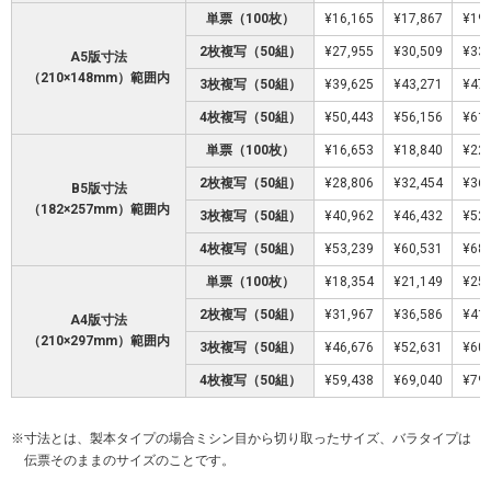
単票（100枚）
¥16,165
¥17,867
¥19,
2枚複写（50組）
¥27,955
¥30,509
¥33,
A5版寸法
（210×148mm）範囲内
3枚複写（50組）
¥39,625
¥43,271
¥47,
4枚複写（50組）
¥50,443
¥56,156
¥61,
単票（100枚）
¥16,653
¥18,840
¥22,
2枚複写（50組）
¥28,806
¥32,454
¥36,
B5版寸法
（182×257mm）範囲内
3枚複写（50組）
¥40,962
¥46,432
¥52,
4枚複写（50組）
¥53,239
¥60,531
¥68,
単票（100枚）
¥18,354
¥21,149
¥25,
2枚複写（50組）
¥31,967
¥36,586
¥41,
A4版寸法
（210×297mm）範囲内
3枚複写（50組）
¥46,676
¥52,631
¥60,
4枚複写（50組）
¥59,438
¥69,040
¥79,
寸法とは、製本タイプの場合ミシン目から切り取ったサイズ、バラタイプは
伝票そのままのサイズのことです。