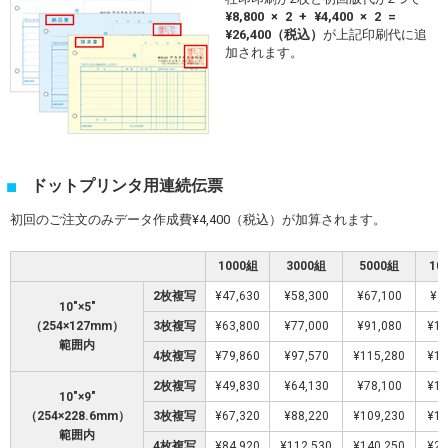
¥8,800 × 2 + ¥4,400 × 2 =
¥26,400（税込）
が上記印刷代に追
加されます。
ドットプリンタ用連続伝票
初回のご注文のみデータ作成費¥4,400（税込）が加算されます。
1000組
3000組
5000組
10
2枚複写
¥47,630
¥58,300
¥67,100
¥9
10″×5″
（254×127mm）
3枚複写
¥63,800
¥77,000
¥91,080
¥12
範囲内
4枚複写
¥79,860
¥97,570
¥115,280
¥15
2枚複写
¥49,830
¥64,130
¥78,100
¥11
10″×9″
（254×228.6mm）
3枚複写
¥67,320
¥88,220
¥109,230
¥16
範囲内
4枚複写
¥84,920
¥112,530
¥140,250
¥20