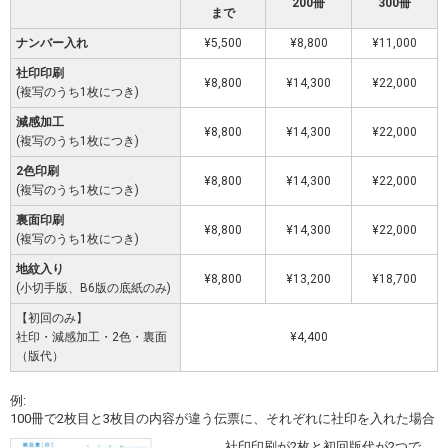
200冊
300冊
まで
ナンバー入れ
¥5,500
¥8,800
¥11,000
社印印刷
¥8,800
¥14,300
¥22,000
(複写のうち1枚につき)
減感加工
¥8,800
¥14,300
¥22,000
(複写のうち1枚につき)
2色印刷
¥8,800
¥14,300
¥22,000
(複写のうち1枚につき)
裏面印刷
¥8,800
¥14,300
¥22,000
(複写のうち1枚につき)
地紋入り
¥8,800
¥13,200
¥18,700
(小切手版、B6版の底紙のみ)
【初回のみ】
社印・減感加工・2色・裏面
¥4,400
（版代）
例:
100冊で2枚目と3枚目の内容が違う伝票に、それぞれに社印を入れた場合
社印印刷が2枚と初回版代が2つで