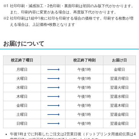
1
社印印刷・減感加工・2色印刷・裏面印刷は初回のみ版下代がかかります。
また、印刷内容に変更がある場合は、再度版下代がかかります。
2
社印印刷は1組中1枚に社印を印刷する場合の価格です。印刷する枚数が増
える場合は、上記価格×枚数となります
お届けについて
校正終了曜日
校正終了時刻
お届け日
月曜日
午後1時
金曜日
火曜日
午後1時
翌週月曜日
水曜日
午後1時
翌週火曜日
木曜日
午後1時
翌週水曜日
金曜日
午後1時
翌週木曜日
土曜日
午後1時
翌週金曜日
日曜日
午後1時
翌週金曜日
午後1時までに到着したご注文は2営業日後（ドットプリンタ用連続伝票は4