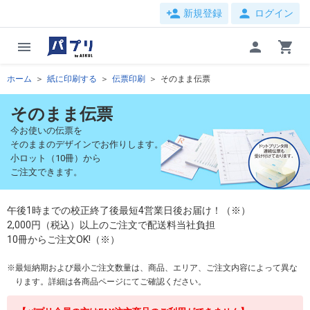
person_add
person
新規登録
ログイン
menu
person
shopping_cart
ホーム
紙に印刷する
伝票印刷
そのまま伝票
そのまま伝票
今お使いの伝票を
そのままのデザインでお作りします。
小ロット（10冊）から
ご注文できます。
午後1時までの校正終了後最短4営業日後お届け！（※）
2,000円（税込）以上のご注文で配送料当社負担
10冊からご注文OK!（※）
最短納期および最小ご注文数量は、商品、エリア、ご注文内容によって異な
ります。詳細は各商品ページにてご確認ください。