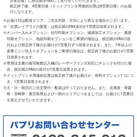
営業日後）に校正紙をFAXにて送らせていただきます。
校正終了後、4営業日後（ドットプリンタ用連続伝票は8営業日後）のお届
けになります。
お届け日は配送エリア、ご注文内容・方法により異なる場合がございます。
「伝票レイアウトの変更」は校正紙のFAX送付が1営業日加算されます。
ナンバー入れオプション、社印印刷オプション、減感加工オプション、裏面
印刷オプション、地紋印刷オプションをご希望の場合は、校正紙のFAXの送
付および校正終了後のお届けが1営業日ずつ加算されます。また、7本以上の
多重ミシン目入りオプションをご希望の場合は、校正終了後のお届けが1営業
日加算されます。
専用注文書の複写枚数記入欄のレーザープリンタ対応にチェックを付けた場
合、校正紙のFAXの送付が1営業日加算されます。
ドットプリンタ用連続伝票は校正終了後のお届けが、有料オプション1つにつ
き、1営業日加算されます。
土・日・祝日のご注文受付・配送は行っておりません。また、北海道・青森
県・宮崎県・鹿児島県および一部のエリアにつきましては、お届けに1営業日
を加えさせていただきます。