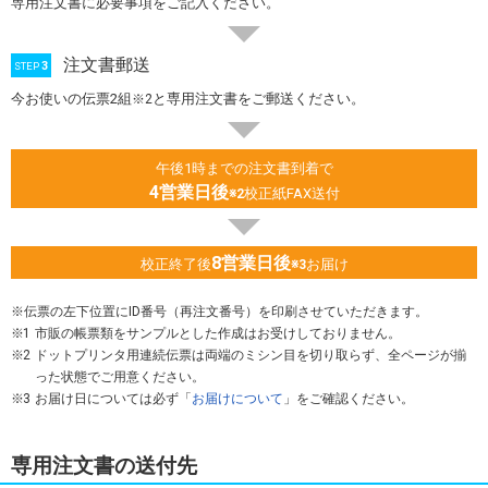
専用注文書に必要事項をご記入ください。
注文書郵送
3
STEP
今お使いの伝票2組
と専用注文書をご郵送ください。
※2
午後1時までの注文書到着で
4営業日後
校正紙FAX送付
※2
8営業日後
校正終了後
お届け
※3
伝票の左下位置にID番号（再注文番号）を印刷させていただきます。
1
市販の帳票類をサンプルとした作成はお受けしておりません。
2
ドットプリンタ用連続伝票は両端のミシン目を切り取らず、全ページが揃
った状態でご用意ください。
3
お届け日については必ず「
お届けについて
」をご確認ください。
専用注文書の送付先