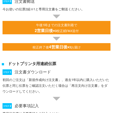
注文書郵送
3
STEP
今お使いの伝票2組
と専用注文書をご郵送ください。
※1
午後1時までの注文書到着で
2営業日後
校正紙FAX送付
※3
4営業日後
校正終了後
お届け
※3
ドットプリンタ用連続伝票
注文書ダウンロード
1
STEP
初回のご注文は「新規作成向け注文書」、過去1年以内に購入いただいた
伝票と同じ伝票をご確認注文いただく場合は「再注文向け注文書」をダ
ウンロードしてください。
必要事項記入
2
STEP