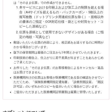
は「そのまま伝票」での作成ができません。
本サービスにおける印刷上および加工上の制限を超える場
合（A4サイズを超えるもの・バックカーボン・5枚以上の
複写枚数（ドットプリンタ用連続伝票を除く）・規格以外
の書体のご指定・OCR対応仕様・袋とじや封筒セット・コ
ピーした原稿など）
伝票を原稿として使用できないデザインがある場合（ご指
定の地紋・写真など）
郵送いただいた伝票の内容により、校正紙をお送りするのに時間が
かかる場合がございます。
版下の保管期間は最後のご注文から1年間とさせていただきます。
印刷技術の都合上、仕上がりに若干差異が出ますことをあらかじめ
ご了承ください。
お作りした「そのまま伝票」のお客様都合によるキャンセル・返品
はお受けできません。
医療機関向けの伝票はお客様が医療機関である旨の確認をさせてい
ただくため、「保険医療機関指定通知書」「診療所開設届」「開設
許可証」のいずれかのコピーを提示いただく場合がございます。
ご提出いただきました医療機関証明書類は厳重に管理いたします。