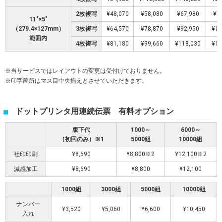
2枚複写
¥48,070
¥58,080
¥67,980
¥9
11″×5″
（279.4×127mm）
3枚複写
¥64,570
¥78,870
¥92,950
¥12
範囲内
4枚複写
¥81,180
¥99,660
¥118,030
¥16
当サービスではレイアウトの変更は受付けておりません。
印字箇所はマス目中央揃えとさせていただきます。
ドットプリンタ用連続伝票 有料オプション
版下代
1000～
6000～
（初回のみ）※1
5000組
10000組
社印印刷
¥8,690
¥8,800※2
¥12,100※2
減感加工
¥8,690
¥8,800
¥12,100
1000組
3000組
5000組
10000組
ナンバー
¥3,520
¥5,060
¥6,600
¥10,450
入れ