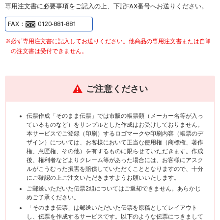
専用注文書に必要事項をご記入の上、下記FAX番号へお送りください。
FAX：
0120-881-881
必ず専用注文書に記入してお送りください。他商品の専用注文書または自筆
の注文書は受付できません。
ご注意ください
伝票作成「そのまま伝票」では市販の帳票類（メーカー名等が入っ
ているものなど）をサンプルとした作成はお受けしておりません。
本サービスでご登録（印刷）するロゴマークや印刷内容（帳票のデ
ザイン）については、お客様において正当な使用権（商標権、著作
権、意匠権、その他）を有するものに限らせていただきます。作成
後、権利者などよりクレーム等があった場合には、お客様にアスク
ルがこうむった損害を賠償していただくこととなりますので、十分
にご確認の上ご注文いただきますようお願いいたします。
ご郵送いただいた伝票2組についてはご返却できません。あらかじ
めご了承ください。
「そのまま伝票」は郵送いただいた伝票を原稿としてレイアウト
し、伝票を作成するサービスです。以下のような伝票につきまして