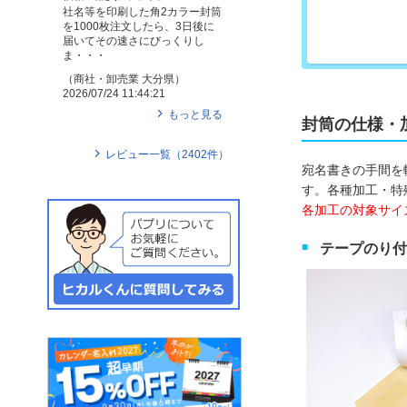
社名等を印刷した角2カラー封筒
を1000枚注文したら、3日後に
届いてその速さにびっくりし
ま・・・
（
商社・卸売業
大分県
）
2026/07/24 11:44:21
もっと見る
封筒の仕様・
レビュー一覧（
2402
件）
宛名書きの手間を
す。各種加工・特
各加工の対象サイ
テープのり付