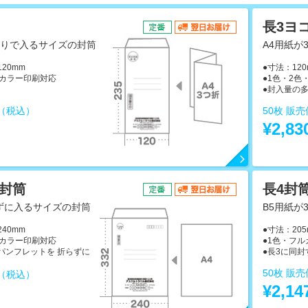
長3ヨ
折りで入るサイズの封筒
A4用紙が
120mm
●寸法：120
ルカラー印刷対応
●1色・2
。
●封入量の
格（税込）
50枚 販
～
¥2,8
0封筒
長4封
ずに入るサイズの封筒
B5用紙が
240mm
●寸法：205
ルカラー印刷対応
●1色・フ
パンフレットを 折らずに
●長3に同
50枚 販
格（税込）
¥2,1
～