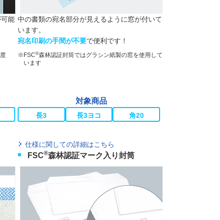
が可能
中の書類の宛名部分が見えるように窓が付いて
います。
宛名印刷の手間が不要
で便利です！
®
度
FSC
森林認証封筒ではグラシン紙製の窓を使用して
います
対象商品
長3
長3ヨコ
角20
仕様に関しての詳細はこちら
®
FSC
森林認証マーク入り封筒