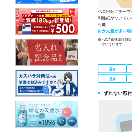
ベロ部分にテープ
剥離紙がついてい
可能。
封かん量が多い場
®
FSC
森林認証封筒
付いています
長3
長4
ずれない窓付