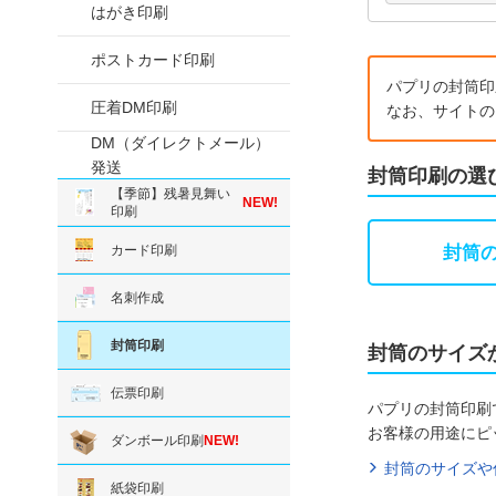
はがき印刷
ポストカード印刷
パプリの封筒印
圧着DM印刷
なお、サイトの
DM（ダイレクトメール）
発送
封筒印刷の選
【季節】残暑見舞い
NEW!
印刷
カード印刷
封筒
名刺作成
封筒印刷
封筒のサイズ
伝票印刷
パプリの封筒印刷
お客様の用途にピ
ダンボール印刷
NEW!
封筒のサイズや
紙袋印刷