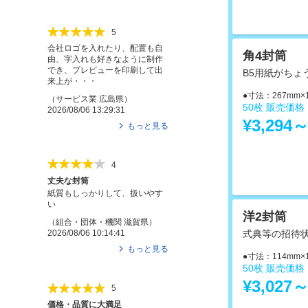
5
会社ロゴを入れたり、配置も自
角4封筒
由、字入れも好きなように制作
でき、プレビューを印刷して出
B5用紙がちょ
来上が・・・
●寸法：267mm×
（
サービス業
広島県
）
50枚 販売価
2026/08/06 13:29:31
¥3,294
もっと見る
4
丈夫な封筒
紙質もしっかりして、扱いやす
い
洋2封筒
（
組合・団体・機関
滋賀県
）
式典等の招待
2026/08/06 10:14:41
もっと見る
●寸法：114mm×
50枚 販売価
¥3,027
5
価格・品質に大満足