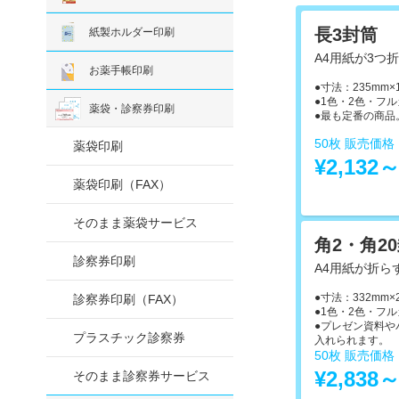
長3封筒
紙製ホルダー印刷
A4用紙が3つ
お薬手帳印刷
●寸法：235mm×
●1色・2色・フ
薬袋・診察券印刷
●最も定番の商品
50枚 販売価
薬袋印刷
¥2,132
薬袋印刷（FAX）
そのまま薬袋サービス
角2・角2
診察券印刷
A4用紙が折ら
●寸法：332mm×
診察券印刷（FAX）
●1色・2色・フ
●プレゼン資料や
プラスチック診察券
入れられます。
50枚 販売価
¥2,838
そのまま診察券サービス