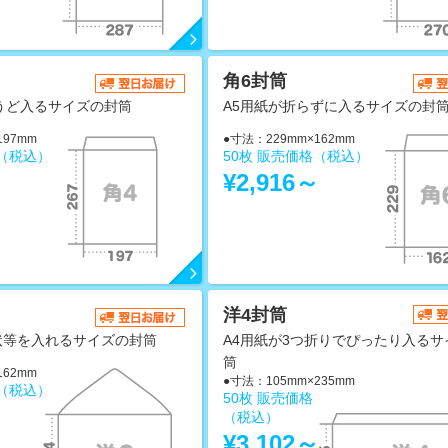
角6封筒
うど入るサイズの封筒
A5用紙が折らずに入るサイズの封
197mm
●寸法：229mm×162mm
格（税込）
50枚 販売価格（税込）
～
¥2,916～
洋4封筒
状等を入れるサイズの封筒
A4用紙が3つ折りでぴったり入るサ
筒
162mm
●寸法：105mm×235mm
格（税込）
50枚 販売価格
～
（税込）
¥3,102～