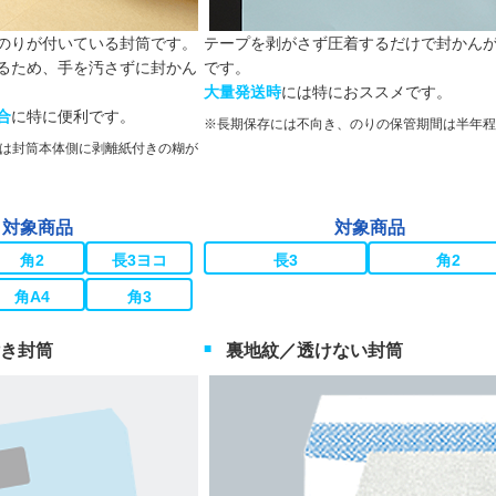
のりが付いている封筒です。
テープを剥がさず圧着するだけで封かん
るため、手を汚さずに封かん
です。
大量発送時
には特におススメです。
合
に特に便利です。
長期保存には不向き、のりの保管期間は半年程
は封筒本体側に剥離紙付きの糊が
対象商品
対象商品
角2
長3ヨコ
長3
角2
角A4
角3
き封筒
裏地紋／透けない封筒