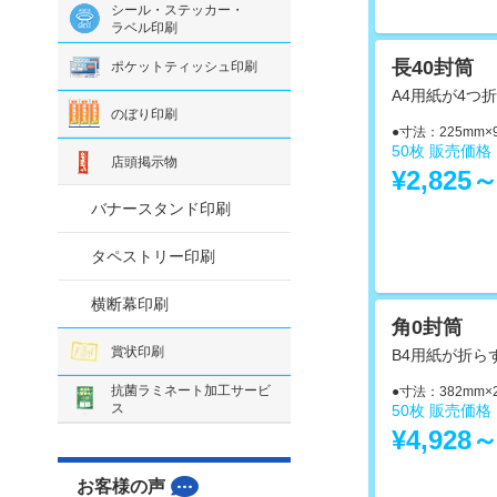
シール・ステッカー・
ラベル印刷
長40封筒
ポケットティッシュ印刷
A4用紙が4つ
のぼり印刷
●寸法：225mm×
50枚 販売価
店頭掲示物
¥2,825
バナースタンド印刷
タペストリー印刷
横断幕印刷
角0封筒
賞状印刷
B4用紙が折ら
抗菌ラミネート加工サービ
●寸法：382mm×
ス
50枚 販売価
¥4,928
お客様の声