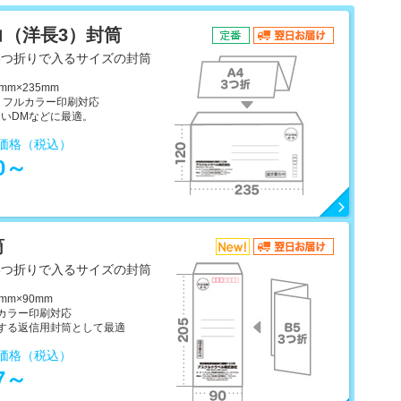
コ（洋長3）封筒
3つ折りで入るサイズの封筒
mm×235mm
色・フルカラー印刷対応
多いDMなどに最適。
売価格（税込）
30～
筒
3つ折りで入るサイズの封筒
mm×90mm
ルカラー印刷対応
封する返信用封筒として最適
売価格（税込）
47～