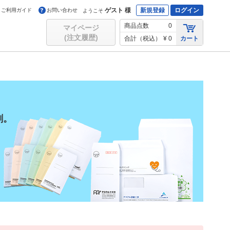
ゲスト 様
新規登録
ログイン
ご利用ガイド
お問い合わせ
ようこそ
商品点数
0
マイページ
(注文履歴)
合計（税込）
¥ 0
カート
刷。