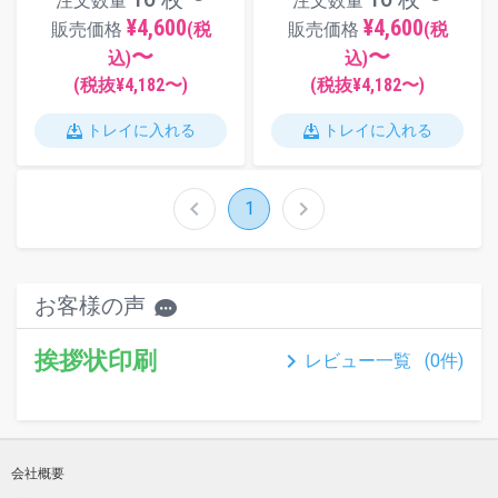
注文数量
注文数量
¥4,600
¥4,600
販売価格
(税
販売価格
(税
〜
〜
込)
込)
(税抜¥
4,182
〜)
(税抜¥
4,182
〜)
トレイに入れる
トレイに入れる
chevron_left
chevron_right
1
お客様の声
挨拶状印刷
keyboard_arrow_right
レビュー一覧 (
0
件)
会社概要