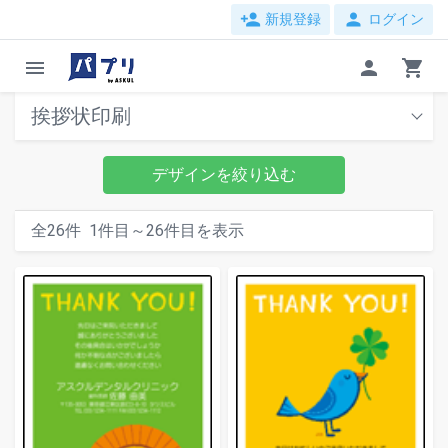
person_add
person
新規登録
ログイン
menu
person
shopping_cart
挨拶状印刷
デザインを絞り込む
全
26
件
1
件目～
26
件目を表示