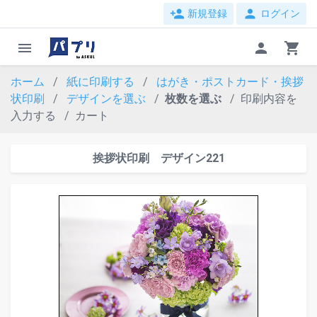
person_add
person
新規登録
ログイン
menu
person
shopping_cart
ホーム
紙に印刷する
はがき・ポストカード・挨拶
状印刷
デザインを選ぶ
枚数を選ぶ
印刷内容を
入力する
カート
挨拶状印刷 デザイン221