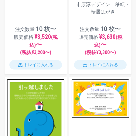
市原淳デザイン 移転・
転居はがき
10 枚〜
10 枚〜
注文数量
注文数量
¥3,520
¥3,630
販売価格
(税
販売価格
(税
〜
〜
込)
込)
(税抜¥
3,200
〜)
(税抜¥
3,300
〜)
トレイに入れる
トレイに入れる