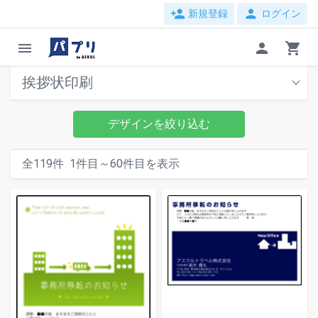
person_add
person
新規登録
ログイン
menu
person
shopping_cart
挨拶状印刷
デザインを絞り込む
全
119
件
1
件目～
60
件目を表示