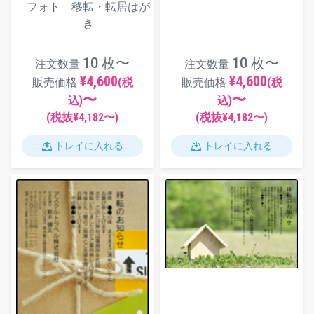
フォト 移転・転居はが
き
10 枚〜
10 枚〜
注文数量
注文数量
¥4,600
¥4,600
販売価格
(税
販売価格
(税
〜
〜
込)
込)
(税抜¥
4,182
〜)
(税抜¥
4,182
〜)
トレイに入れる
トレイに入れる