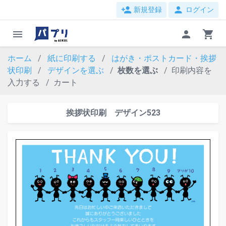
person_add
person
新規登録
ログイン
menu
person
shopping_cart
ホーム
紙に印刷する
はがき・ポストカード・挨拶
状印刷
デザインを選ぶ
枚数を選ぶ
印刷内容を
入力する
カート
挨拶状印刷 デザイン523
evron_left
chevr