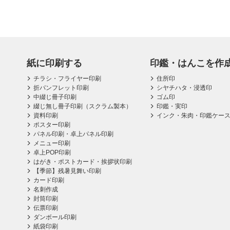
紙に印刷する
印鑑・はんこを作
チラシ・フライヤー印刷
住所印
折パンフレット印刷
シヤチハタ・浸透印
中綴じ冊子印刷
ゴム印
綴じ無し冊子印刷（スクラム製本）
印鑑・実印
資料印刷
インク・朱肉・印鑑ケー
ポスター印刷
パネル印刷・卓上パネル印刷
メニュー印刷
卓上POP印刷
はがき・ポストカード・挨拶状印刷
【季節】残暑見舞い印刷
カード印刷
名刺作成
封筒印刷
伝票印刷
ダンボール印刷
紙袋印刷