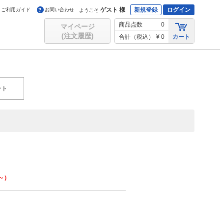
ゲスト 様
新規登録
ログイン
ご利用ガイド
お問い合わせ
ようこそ
商品点数
0
マイページ
(注文履歴)
合計（税込）
¥ 0
カート
ート
0～）