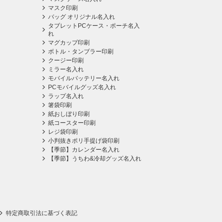
マスク印刷
バッグ オリジナル名入れ
タブレットPCケース・ポーチ名入
れ
マグカップ印刷
ボトル・タンブラー印刷
クージー印刷
ミラー名入れ
モバイルバッテリー名入れ
PCモバイルグッズ名入れ
ラップ名入れ
箸袋印刷
紙おしぼり印刷
紙コースター印刷
レジ袋印刷
小判抜きポリ手提げ袋印刷
【季節】カレンダー名入れ
【季節】うちわ&冷却グッズ名入れ
特定商取引法に基づく表記