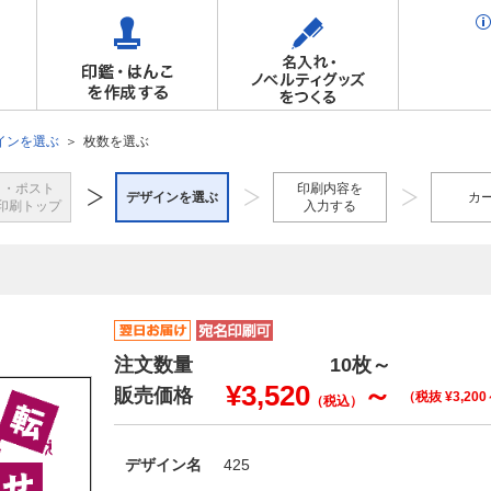
インを選ぶ
枚数を選ぶ
き・ポスト
印刷内容を
デザインを選ぶ
カ
印刷トップ
入力する
注文数量
10枚～
¥3,520
～
販売価格
（税抜 ¥3,20
（税込）
デザイン名
425