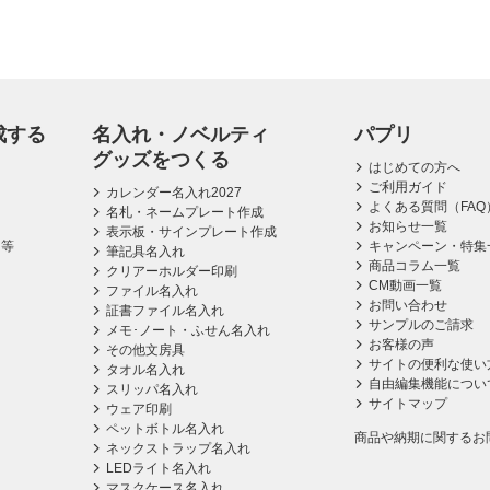
成する
名入れ・ノベルティ
パプリ
グッズをつくる
はじめての方へ
ご利用ガイド
カレンダー名入れ2027
よくある質問（FAQ
名札・ネームプレート作成
お知らせ一覧
表示板・サインプレート作成
ス等
キャンペーン・特集
筆記具名入れ
商品コラム一覧
クリアーホルダー印刷
CM動画一覧
ファイル名入れ
お問い合わせ
証書ファイル名入れ
サンプルのご請求
メモ･ノート・ふせん名入れ
お客様の声
その他文房具
サイトの便利な使い
タオル名入れ
自由編集機能につい
スリッパ名入れ
サイトマップ
ウェア印刷
ペットボトル名入れ
商品や納期に関するお
ネックストラップ名入れ
LEDライト名入れ
マスクケース名入れ