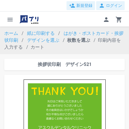
person_add
person
新規登録
ログイン
menu
person
shopping_cart
ホーム
紙に印刷する
はがき・ポストカード・挨拶
状印刷
デザインを選ぶ
枚数を選ぶ
印刷内容を
入力する
カート
挨拶状印刷 デザイン521