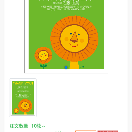
evron_left
chevr
注文数量
10枚～