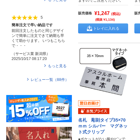
ますのでご注意ください。
ま
¥1,247
販売価格
販
(税込)
5
(税抜 ¥1,134)
簡単注文で早い納品です
トレイに入れる
前回注文したものと同じデザイ
ンで簡単に注文できて納期も早
くて助かります。 いつもこちら
で・・・
（
サービス業
新潟県
）
2025/10/17 08:17:20
もっと見る
レビュー一覧（
88
件）
名札 彫刻タイプ35×70
ｍｍ シルバー マグネッ
ト式クリップ
●ポケットがない服やピンで