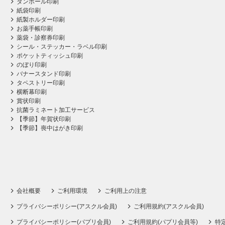
ダンボール印刷
紙袋印刷
紙製ホルダー印刷
お薬手帳印刷
薬袋・診察券印刷
シール・ステッカー・ラベル印刷
ポケットティッシュ印刷
のぼり印刷
バナースタンド印刷
タペストリー印刷
横断幕印刷
賞状印刷
抗菌ラミネート加工サービス
【季節】年賀状印刷
【季節】喪中はがき印刷
会社概要
ご利用環境
ご利用上の注意
プライバシーポリシー(アスクル会員)
ご利用規約(アスクル会員)
プライバシーポリシー(パプリ会員)
ご利用規約(パプリ会員等)
特