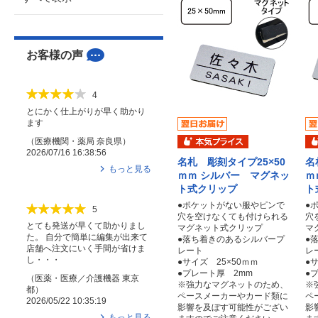
お客様の声
4
とにかく仕上がりが早く助かり
ます
（
医療機関・薬局
奈良県
）
2026/07/16 16:38:56
名札 彫刻タイプ25×50
名
もっと見る
ｍｍ シルバー マグネッ
ｍ
ト式クリップ
ト
●ポケットがない服やピンで
●
5
穴を空けなくても付けられる
穴
とても発送が早くて助かりまし
マグネット式クリップ
マ
た。 自分で簡単に編集が出来て
●落ち着きのあるシルバープ
●
店舗へ注文にいく手間が省けま
レート
レ
し・・・
●サイズ 25×50ｍｍ
●
●プレート厚 2mm
●
（
医薬・医療／介護機器
東京
※強力なマグネットのため、
※
都
）
ペースメーカーやカード類に
ペ
2026/05/22 10:35:19
影響を及ぼす可能性がござい
影
もっと見る