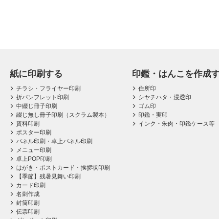
紙に印刷する
印鑑・はんこを作成
チラシ・フライヤー印刷
住所印
折パンフレット印刷
シヤチハタ・浸透印
中綴じ冊子印刷
ゴム印
綴じ無し冊子印刷（スクラム製本）
印鑑・実印
資料印刷
インク・朱肉・印鑑ケース等
ポスター印刷
パネル印刷・卓上パネル印刷
メニュー印刷
卓上POP印刷
はがき・ポストカード・挨拶状印刷
【季節】残暑見舞い印刷
カード印刷
名刺作成
封筒印刷
伝票印刷