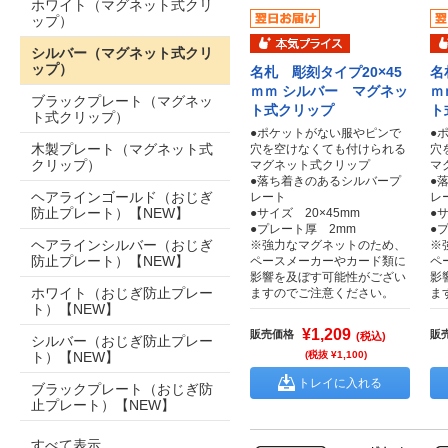
ホワイト（マグネット式クリ
ップ）
シルバー（マグネット式クリ
ップ）
名札 彫刻タイプ20×45
名
ｍｍ シルバー マグネッ
ｍ
ブラックプレート（マグネッ
ト式クリップ
ト
ト式クリップ）
●ポケットがない服やピンで
●
木製プレート（マグネット式
穴を空けなくても付けられる
穴
クリップ）
マグネット式クリップ
マ
●落ち着きのあるシルバープ
●
ヘアラインゴールド（おじぎ
レート
レ
防止プレート）【NEW】
●サイズ 20×45mm
●
●プレート厚 2mm
●
ヘアラインシルバー（おじぎ
※強力なマグネットのため、
※
防止プレート）【NEW】
ペースメーカーやカード類に
ペ
影響を及ぼす可能性がござい
影
ホワイト（おじぎ防止プレー
ますのでご注意ください。
ま
ト）【NEW】
¥1,209
販売価格
販
(税込)
シルバー（おじぎ防止プレー
ト）【NEW】
(税抜 ¥1,100)
トレイに入れる
ブラックプレート（おじぎ防
止プレート）【NEW】
すべて表示