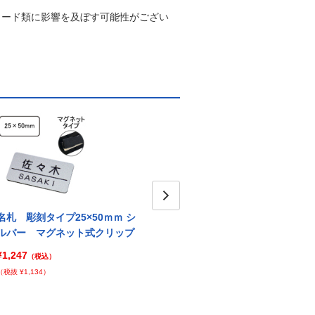
カード類に影響を及ぼす可能性がござい
名札 彫刻タイプ25×50ｍｍ シ
名札 彫刻タイプ25×60ｍｍ シ
Next
名札 
ルバー マグネット式クリップ
ルバー マグネット式クリップ
ルバ
¥1,247
¥1,268
¥1,31
（税込）
（税込）
（税抜 ¥1,134）
（税抜 ¥1,153）
（税抜 ¥