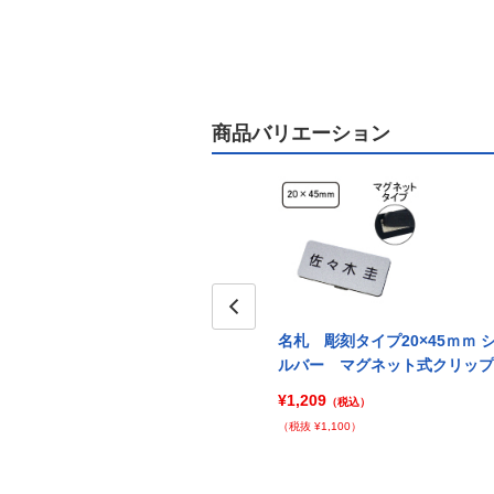
商品バリエーション
ｍｍ シ
Prev
名札 彫刻タイプ20×45ｍｍ 
リップ
ルバー マグネット式クリップ
¥1,209
（税込）
（税抜 ¥1,100）