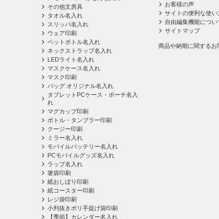
お客様の声
その他文房具
サイトの便利な使い
タオル名入れ
自由編集機能につい
スリッパ名入れ
サイトマップ
ウェア印刷
ペットボトル名入れ
商品や納期に関するお
ネックストラップ名入れ
LEDライト名入れ
マスクケース名入れ
マスク印刷
バッグ オリジナル名入れ
タブレットPCケース・ポーチ名入
れ
マグカップ印刷
ボトル・タンブラー印刷
クージー印刷
ミラー名入れ
モバイルバッテリー名入れ
PCモバイルグッズ名入れ
ラップ名入れ
箸袋印刷
紙おしぼり印刷
紙コースター印刷
レジ袋印刷
小判抜きポリ手提げ袋印刷
【季節】カレンダー名入れ