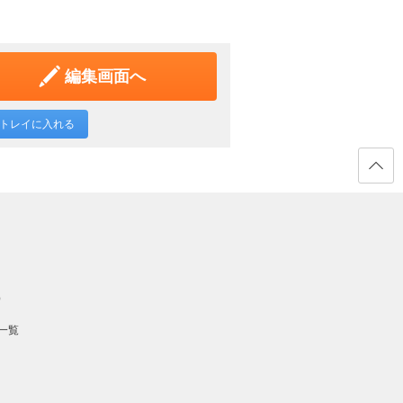
編集画面へ
トレイに入れる
ページ
の先頭
へ戻る
）
一覧