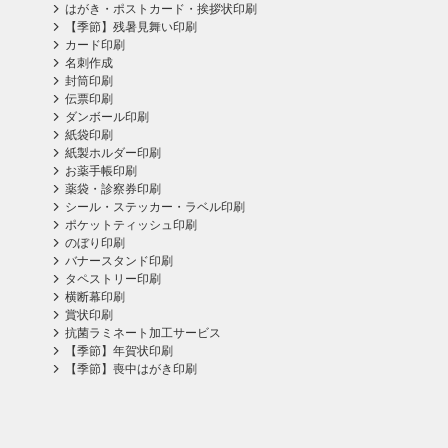
はがき・ポストカード・挨拶状印刷
【季節】残暑見舞い印刷
カード印刷
名刺作成
封筒印刷
伝票印刷
ダンボール印刷
紙袋印刷
紙製ホルダー印刷
お薬手帳印刷
薬袋・診察券印刷
シール・ステッカー・ラベル印刷
ポケットティッシュ印刷
のぼり印刷
バナースタンド印刷
タペストリー印刷
横断幕印刷
賞状印刷
抗菌ラミネート加工サービス
【季節】年賀状印刷
【季節】喪中はがき印刷