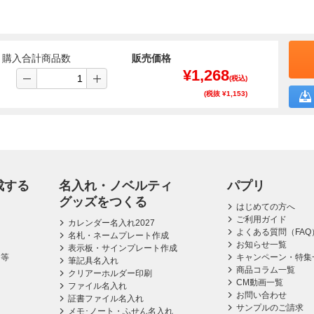
購入合計商品数
販売価格
¥
1,268
(税込)
(税抜 ¥
1,153
)
成する
名入れ・ノベルティ
パプリ
グッズをつくる
はじめての方へ
ご利用ガイド
カレンダー名入れ2027
よくある質問（FAQ
名札・ネームプレート作成
お知らせ一覧
表示板・サインプレート作成
ス等
キャンペーン・特集
筆記具名入れ
商品コラム一覧
クリアーホルダー印刷
CM動画一覧
ファイル名入れ
お問い合わせ
証書ファイル名入れ
サンプルのご請求
メモ･ノート・ふせん名入れ