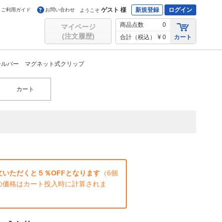
ゲスト 様
新規登録
ログイン
ご利用ガイド
お問い合わせ
ようこそ
商品点数
0
マイページ
(注文履歴)
合計（税込）
¥ 0
カート
 シルバー マグネット式クリップ
カート
いただくと５％OFFとなります
（6個
の価格はカート投入時に計算されま