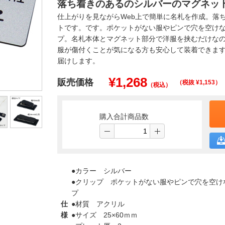
落ち着きのあるのシルバーのマグネッ
仕上がりを見ながらWeb上で簡単に名札を作成。落
トです。です。ポケットがない服やピンで穴を空け
プ。名札本体とマグネット部分で洋服を挟むだけな
服が傷付くことが気になる方も安心して装着できます
届けします。
¥
1,268
販売価格
（税抜 ¥
1,153
）
（税込）
購入合計商品数
●カラー シルバー
●クリップ ポケットがない服やピンで穴を空け
プ
仕
●材質 アクリル
様
●サイズ 25×60ｍｍ