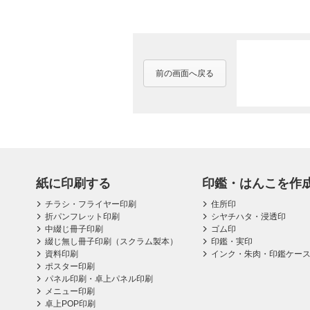
前の画面へ戻る
紙に印刷する
印鑑・はんこを作
チラシ・フライヤー印刷
住所印
折パンフレット印刷
シヤチハタ・浸透印
中綴じ冊子印刷
ゴム印
綴じ無し冊子印刷（スクラム製本）
印鑑・実印
資料印刷
インク・朱肉・印鑑ケー
ポスター印刷
パネル印刷・卓上パネル印刷
メニュー印刷
卓上POP印刷