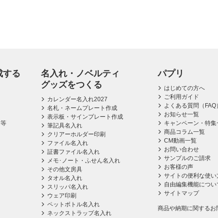
成する
名入れ・ノベルティ
パプリ
グッズをつくる
はじめての方へ
ご利用ガイド
カレンダー名入れ2027
よくある質問（FAQ
名札・ネームプレート作成
お知らせ一覧
表示板・サインプレート作成
ス等
キャンペーン・特集
筆記具名入れ
商品コラム一覧
クリアーホルダー印刷
CM動画一覧
ファイル名入れ
お問い合わせ
証書ファイル名入れ
サンプルのご請求
メモ･ノート・ふせん名入れ
お客様の声
その他文房具
サイトの便利な使い
タオル名入れ
自由編集機能につい
スリッパ名入れ
サイトマップ
ウェア印刷
ペットボトル名入れ
商品や納期に関するお
ネックストラップ名入れ