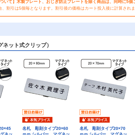
ついて】木製プレート、おじぎ防止プレートを除く商品は、同時に5個ご
合、割引は5個毎となります。割引後の価格はカート投入後に計算され
グネット式クリップ）
0×45
名札 彫刻タイプ20×60
名札 彫刻タイプ20×70
マグネッ
ｍｍ シルバー マグネッ
ｍｍ シルバー マグネッ