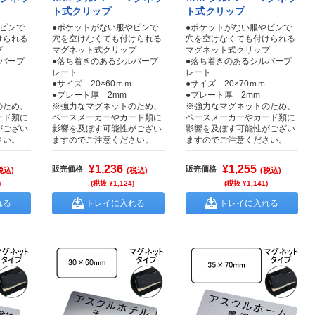
ト式クリップ
ト式クリップ
やピンで
●ポケットがない服やピンで
●ポケットがない服やピンで
けられる
穴を空けなくても付けられる
穴を空けなくても付けられる
プ
マグネット式クリップ
マグネット式クリップ
ルバープ
●落ち着きのあるシルバープ
●落ち着きのあるシルバープ
レート
レート
●サイズ 20×60ｍｍ
●サイズ 20×70ｍｍ
●プレート厚 2mm
●プレート厚 2mm
のため、
※強力なマグネットのため、
※強力なマグネットのため、
ード類に
ペースメーカーやカード類に
ペースメーカーやカード類に
がござい
影響を及ぼす可能性がござい
影響を及ぼす可能性がござい
さい。
ますのでご注意ください。
ますのでご注意ください。
¥1,236
¥1,255
販売価格
販売価格
税込)
(税込)
(税込)
)
(税抜 ¥1,124)
(税抜 ¥1,141)
れる
トレイに入れる
トレイに入れる