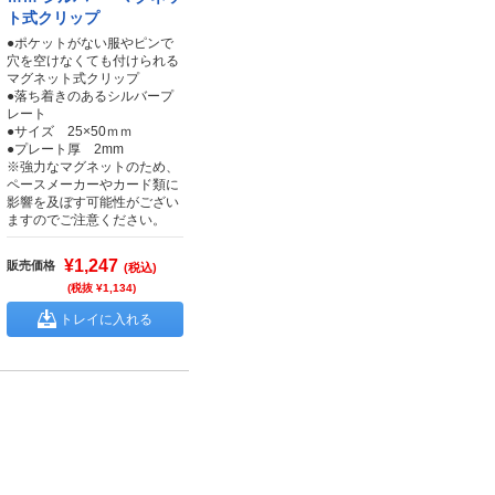
ト式クリップ
●ポケットがない服やピンで
穴を空けなくても付けられる
マグネット式クリップ
●落ち着きのあるシルバープ
レート
●サイズ 25×50ｍｍ
●プレート厚 2mm
※強力なマグネットのため、
ペースメーカーやカード類に
影響を及ぼす可能性がござい
ますのでご注意ください。
¥1,247
販売価格
(税込)
(税抜 ¥1,134)
トレイに入れる