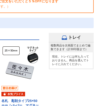
注文をいただくと５％OFFになります
ます。）
トレイ
複数商品を次画面でまとめて編
集できます（計30印面まで）
現在、トレイには何も入って
おりません。商品を選んでト
レイに入れてください。
名札 彫刻タイプ25×50
ｍｍ シルバー マグネッ