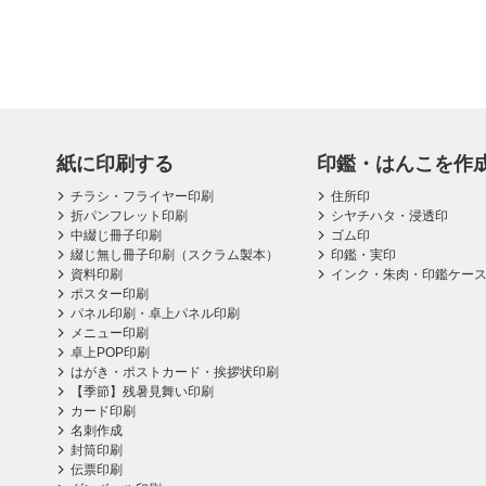
紙に印刷する
印鑑・はんこを作
チラシ・フライヤー印刷
住所印
折パンフレット印刷
シヤチハタ・浸透印
中綴じ冊子印刷
ゴム印
綴じ無し冊子印刷（スクラム製本）
印鑑・実印
資料印刷
インク・朱肉・印鑑ケー
ポスター印刷
パネル印刷・卓上パネル印刷
メニュー印刷
卓上POP印刷
はがき・ポストカード・挨拶状印刷
【季節】残暑見舞い印刷
カード印刷
名刺作成
封筒印刷
伝票印刷