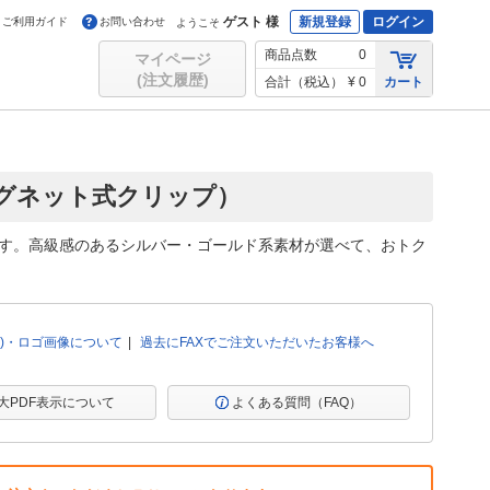
ゲスト 様
新規登録
ログイン
ご利用ガイド
お問い合わせ
ようこそ
商品点数
0
マイページ
(注文履歴)
合計（税込）
¥ 0
カート
マグネット式クリップ）
ます。高級感のあるシルバー・ゴールド系素材が選べて、おトク
)・ロゴ画像について
過去にFAXでご注文いただいたお客様へ
大PDF表示について
よくある質問（FAQ）