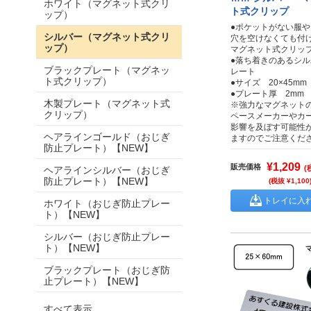
ホワイト（マグネット式クリ
ト式クリップ
ップ）
●ポケットがない服
シルバー（マグネット式クリ
穴を空けなくても付
ップ）
マグネット式クリッ
●落ち着きのあるシ
ブラックプレート（マグネッ
レート
ト式クリップ）
●サイズ 20×45mm
●プレート厚 2mm
木製プレート（マグネット式
※強力なマグネット
クリップ）
ペースメーカーやカ
影響を及ぼす可能性
ヘアラインゴールド（おじぎ
ますのでご注意くだ
防止プレート）【NEW】
¥1,209
販売価格
(
ヘアラインシルバー（おじぎ
防止プレート）【NEW】
(税抜 ¥1,100
トレイに入
ホワイト（おじぎ防止プレー
ト）【NEW】
シルバー（おじぎ防止プレー
ト）【NEW】
ブラックプレート（おじぎ防
止プレート）【NEW】
すべて表示