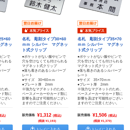
5×60
名札 彫刻タイプ30×60
名札 彫刻タイプ35×70
マグネッ
ｍｍ シルバー マグネッ
ｍｍ シルバー マグネッ
ト式クリップ
ト式クリップ
やピンで
●ポケットがない服やピンで
●ポケットがない服やピンで
けられる
穴を空けなくても付けられる
穴を空けなくても付けられる
プ
マグネット式クリップ
マグネット式クリップ
ルバープ
●落ち着きのあるシルバープ
●落ち着きのあるシルバープ
レート
レート
●サイズ 30×60ｍｍ
●サイズ 35×70ｍｍ
●プレート厚 2mm
●プレート厚 2mm
のため、
※強力なマグネットのため、
※強力なマグネットのため、
ード類に
ペースメーカーやカード類に
ペースメーカーやカード類に
がござい
影響を及ぼす可能性がござい
影響を及ぼす可能性がござい
さい。
ますのでご注意ください。
ますのでご注意ください。
¥1,312
¥1,506
販売価格
販売価格
税込)
(税込)
(税込)
)
(税抜 ¥1,193)
(税抜 ¥1,370)
れる
トレイに入れる
トレイに入れる