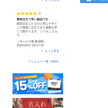
5
簡単注文で早い納品です
前回注文したものと同じデザイ
ンで簡単に注文できて納期も早
くて助かります。 いつもこちら
で・・・
（
サービス業
新潟県
）
2025/10/17 08:17:20
もっと見る
レビュー一覧（
88
件）