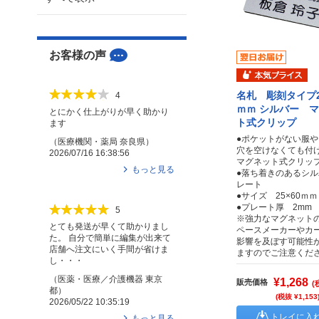
お客様の声
名札 彫刻タイプ2
4
ｍｍ シルバー 
とにかく仕上がりが早く助かり
ト式クリップ
ます
●ポケットがない服
（
医療機関・薬局
奈良県
）
穴を空けなくても付
2026/07/16 16:38:56
マグネット式クリッ
もっと見る
●落ち着きのあるシ
レート
●サイズ 25×60ｍｍ
●プレート厚 2mm
5
※強力なマグネット
とても発送が早くて助かりまし
ペースメーカーやカ
た。 自分で簡単に編集が出来て
影響を及ぼす可能性
店舗へ注文にいく手間が省けま
ますのでご注意くだ
し・・・
（
医薬・医療／介護機器
東京
¥1,268
販売価格
(
都
）
(税抜 ¥1,153
2026/05/22 10:35:19
トレイに入
もっと見る