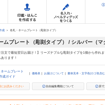
作成
名札・ネームプレート（彫刻タイプ）
ームプレート（彫刻タイプ） / シルバー（
ご注文で最短翌日お届け！】リーズナブルな彫刻タイプを1個から作れ
もあります！
・ネームプレート
価格表
お届けについて
書体見本・文字色(ロゴ色含む
作成ガイド
前にお読みください
自由編集機能について
原寸