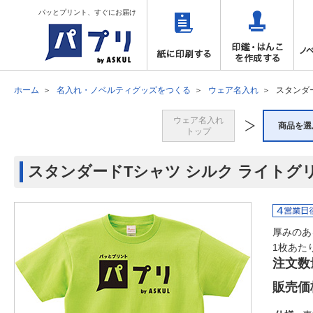
パッとプリント、すぐにお届け
ホーム
名入れ・ノベルティグッズをつくる
ウェア名入れ
スタンダ
ウェア名入れ
商品を選
トップ
スタンダードTシャツ シルク ライトグ
厚みのあ
1枚あた
注文数
販売価