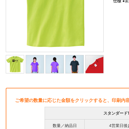
仕様
●素
ご希望の数量に応じた金額をクリックすると、印刷内
スタンダード
数量／納品日
4営業日後