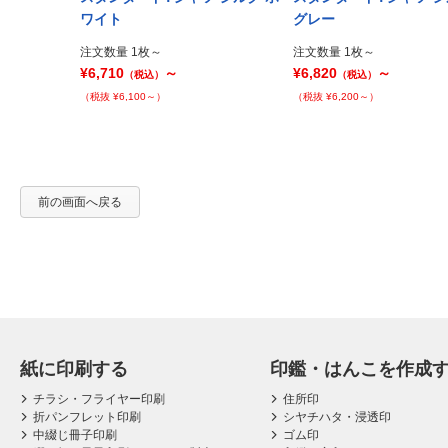
Prev
ワイト
グレー
注文数量 1枚～
注文数量 1枚～
¥6,710
～
¥6,820
～
（税込）
（税込）
（税抜 ¥6,100～）
（税抜 ¥6,200～）
前の画面へ戻る
紙に印刷する
印鑑・はんこを作成
チラシ・フライヤー印刷
住所印
折パンフレット印刷
シヤチハタ・浸透印
中綴じ冊子印刷
ゴム印