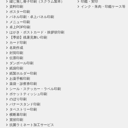
綴じ無し冊子印刷（スクラム製本）
印鑑・実印
資料印刷
インク・朱肉・印鑑ケース等
ポスター印刷
パネル印刷・卓上パネル印刷
メニュー印刷
卓上POP印刷
はがき・ポストカード・挨拶状印刷
【季節】残暑見舞い印刷
カード印刷
名刺作成
封筒印刷
伝票印刷
ダンボール印刷
紙袋印刷
紙製ホルダー印刷
お薬手帳印刷
薬袋・診察券印刷
シール・ステッカー・ラベル印刷
ポケットティッシュ印刷
のぼり印刷
バナースタンド印刷
タペストリー印刷
横断幕印刷
賞状印刷
抗菌ラミネート加工サービス