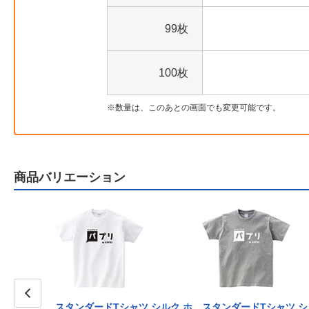
99枚
100枚
数量は、このあとの画面でも変更可能です。
商品バリエーション
ツ シルク ラ
スタンダードTシャツ シルク ホ
スタンダードTシャツ シ