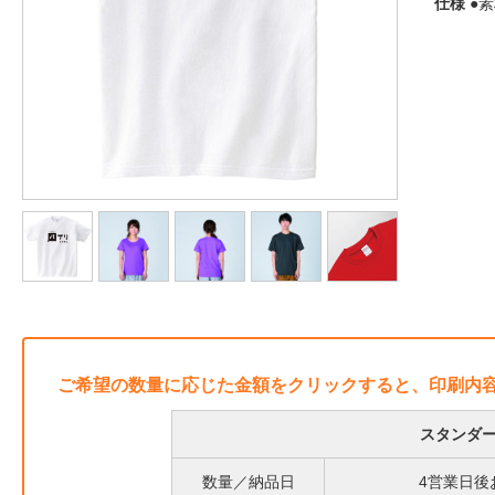
仕様
●素
ご希望の数量に応じた金額をクリックすると、印刷内
スタンダー
数量／納品日
4営業日後