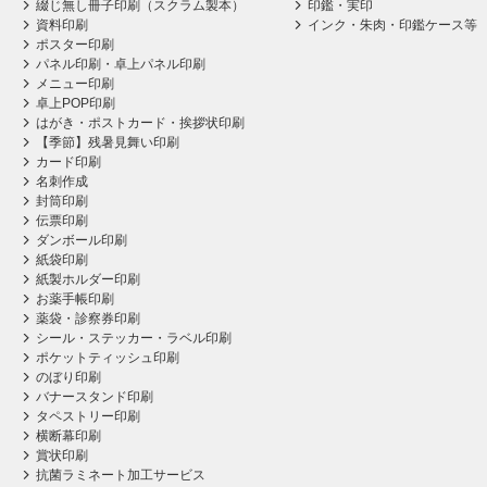
綴じ無し冊子印刷（スクラム製本）
印鑑・実印
資料印刷
インク・朱肉・印鑑ケース等
ポスター印刷
パネル印刷・卓上パネル印刷
メニュー印刷
卓上POP印刷
はがき・ポストカード・挨拶状印刷
【季節】残暑見舞い印刷
カード印刷
名刺作成
封筒印刷
伝票印刷
ダンボール印刷
紙袋印刷
紙製ホルダー印刷
お薬手帳印刷
薬袋・診察券印刷
シール・ステッカー・ラベル印刷
ポケットティッシュ印刷
のぼり印刷
バナースタンド印刷
タペストリー印刷
横断幕印刷
賞状印刷
抗菌ラミネート加工サービス