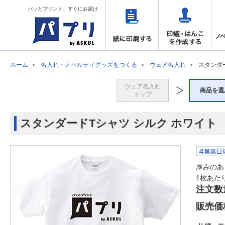
パッとプリント、すぐにお届け
ホーム
名入れ・ノベルティグッズをつくる
ウェア名入れ
スタンダ
ウェア名入れ
商品を選
トップ
スタンダードTシャツ シルク ホワイト
厚みのあ
1枚あた
注文数
販売価