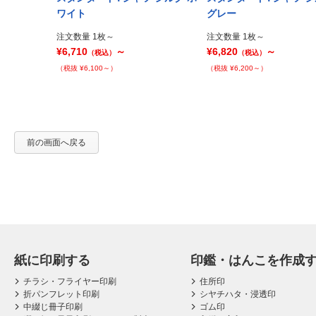
Prev
ワイト
グレー
注文数量 1枚～
注文数量 1枚～
¥6,710
～
¥6,820
～
（税込）
（税込）
（税抜 ¥6,100～）
（税抜 ¥6,200～）
前の画面へ戻る
紙に印刷する
印鑑・はんこを作成
チラシ・フライヤー印刷
住所印
折パンフレット印刷
シヤチハタ・浸透印
中綴じ冊子印刷
ゴム印