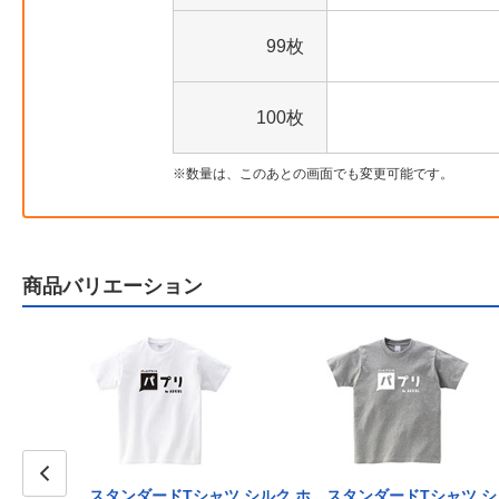
99枚
100枚
数量は、このあとの画面でも変更可能です。
商品バリエーション
ツ シルク ラ
スタンダードTシャツ シルク ホ
スタンダードTシャツ シ