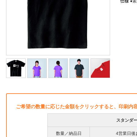
仕様
●素
ご希望の数量に応じた金額をクリックすると、印刷内
スタンダー
数量／納品日
4営業日後