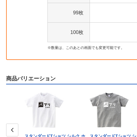
99枚
100枚
数量は、このあとの画面でも変更可能です。
商品バリエーション
ツ シルク ラ
スタンダードTシャツ シルク ホ
スタンダードTシャツ シ