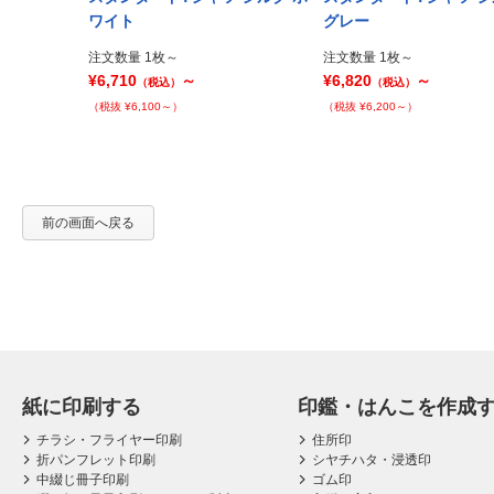
Prev
ワイト
グレー
注文数量 1枚～
注文数量 1枚～
¥6,710
～
¥6,820
～
（税込）
（税込）
（税抜 ¥6,100～）
（税抜 ¥6,200～）
前の画面へ戻る
紙に印刷する
印鑑・はんこを作成
チラシ・フライヤー印刷
住所印
折パンフレット印刷
シヤチハタ・浸透印
中綴じ冊子印刷
ゴム印