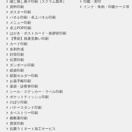
綴じ無し冊子印刷（スクラム製本）
印鑑・実印
資料印刷
インク・朱肉・印鑑ケース等
ポスター印刷
パネル印刷・卓上パネル印刷
メニュー印刷
卓上POP印刷
はがき・ポストカード・挨拶状印刷
【季節】残暑見舞い印刷
カード印刷
名刺作成
封筒印刷
伝票印刷
ダンボール印刷
紙袋印刷
紙製ホルダー印刷
お薬手帳印刷
薬袋・診察券印刷
シール・ステッカー・ラベル印刷
ポケットティッシュ印刷
のぼり印刷
バナースタンド印刷
タペストリー印刷
横断幕印刷
賞状印刷
抗菌ラミネート加工サービス